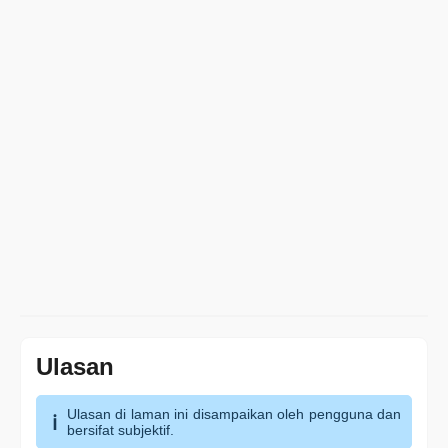
Ulasan
Ulasan di laman ini disampaikan oleh pengguna dan
bersifat subjektif.