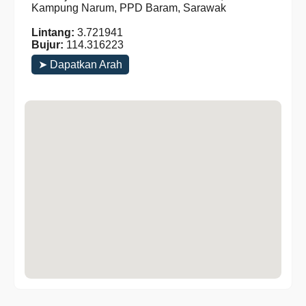
Kampung Narum, PPD Baram, Sarawak
Lintang:
3.721941
Bujur:
114.316223
➤ Dapatkan Arah