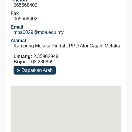
065568402
Fax
065568402
Email
mba0029@moe.edu.my
Alamat
Kampung Melaka Pindah, PPD Alor Gajah, Melaka
Lintang:
2.35902948
Bujur:
102.2308651
➤ Dapatkan Arah