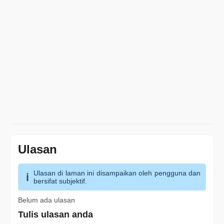
Ulasan
Ulasan di laman ini disampaikan oleh pengguna dan
bersifat subjektif.
Belum ada ulasan
Tulis ulasan anda