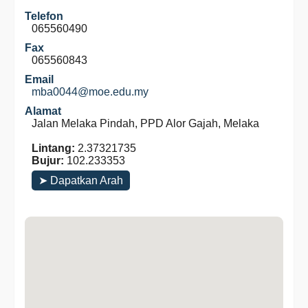
Telefon
065560490
Fax
065560843
Email
mba0044@moe.edu.my
Alamat
Jalan Melaka Pindah, PPD Alor Gajah, Melaka
Lintang:
2.37321735
Bujur:
102.233353
➤ Dapatkan Arah