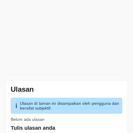
Ulasan
Ulasan di laman ini disampaikan oleh pengguna dan
bersifat subjektif.
Belum ada ulasan
Tulis ulasan anda