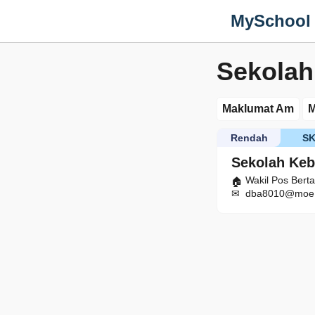
MySchool
Sekolah
Maklumat Am
M
Rendah
S
Sekolah Keb
Wakil Pos Bert
dba8010@moe