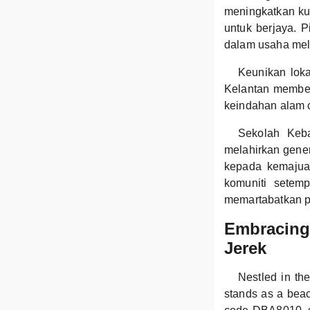
meningkatkan ku
untuk berjaya. 
dalam usaha mel
Keunikan lok
Kelantan member
keindahan alam 
Sekolah Keba
melahirkan gene
kepada kemajua
komuniti setem
memartabatkan p
Embracing
Jerek
Nestled in th
stands as a beac