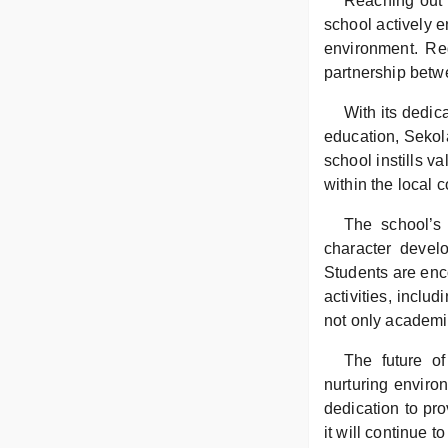
Reaching out 
school actively 
environment. Re
partnership betw
With its dedic
education, Sekola
school instills v
within the local
The school’s 
character develo
Students are enco
activities, inclu
not only academic
The future o
nurturing enviro
dedication to pro
it will continue 