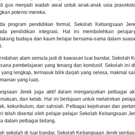
ali gus menjadi wadah awal untuk anak-anak usia praseko
kan potensi mereka.
ada program pendidikan formal, Sekolah Kebangsaan Jer
da pendidikan integrasi. Hal ini membolehkan pelajar-p
belakang budaya dan kaum belajar bersama-sama dalam suas
i.
eindahan alam semula jadi di kawasan luar bandar, Sekolah 
ana pembelajaran yang tenang dan kondusif. Sekolah ini d
ang lengkap, termasuk bilik darjah yang selesa, makmal sa
mainan yang luas.
ngsaan Jerek juga aktif dalam menganjurkan pelbagai akti
ersatuan, dan kelab. Hal ini bertujuan untuk melahirkan pela
ik, kokurikulum, dan sahsiah. Pelbagai kejohanan dan perta
i telah disertai oleh pelajar-pelajar Sekolah Kebangsaan J
a dalam pelbagai bidang.
h sekolah di luar bandar, Sekolah Kebangsaan Jerek sentias