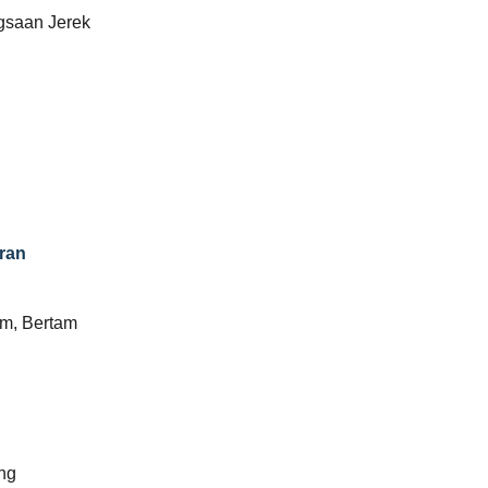
gsaan Jerek
ran
am, Bertam
ng