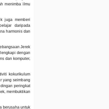
lah menimba ilmu
ek juga memberi
elajar daripada
ana harmonis dan
Kebangsaan Jerek
ilengkapi dengan
ins dan komputer,
viti kokurikulum
jar yang seimbang
ndingan peringkat
erek, membuktikan
a berusaha untuk