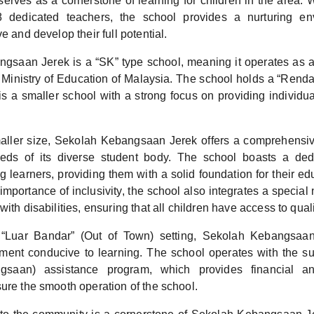
rves as a cornerstone of learning for children in the area. Wi
 dedicated teachers, the school provides a nurturing e
e and develop their full potential.
gsaan Jerek is a “SK” type school, meaning it operates as a
 Ministry of Education of Malaysia. The school holds a “Renda
t is a smaller school with a strong focus on providing individua
maller size, Sekolah Kebangsaan Jerek offers a comprehensiv
eeds of its diverse student body. The school boasts a ded
 learners, providing them with a solid foundation for their ed
mportance of inclusivity, the school also integrates a specia
with disabilities, ensuring that all children have access to qual
 “Luar Bandar” (Out of Town) setting, Sekolah Kebangsaa
ment conducive to learning. The school operates with the su
gsaan) assistance program, which provides financial and
ure the smooth operation of the school.