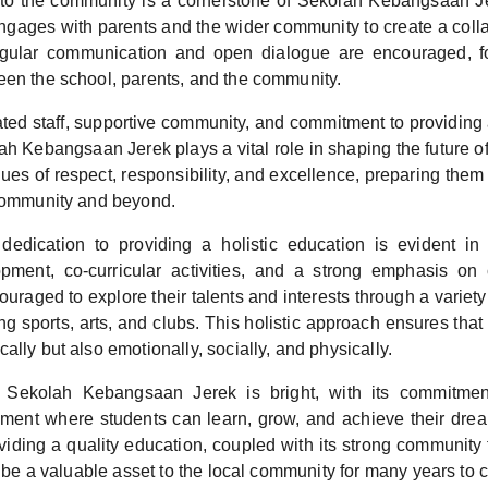
to the community is a cornerstone of Sekolah Kebangsaan Je
engages with parents and the wider community to create a colla
gular communication and open dialogue are encouraged, fo
een the school, parents, and the community.
ated staff, supportive community, and commitment to providin
h Kebangsaan Jerek plays a vital role in shaping the future of
alues of respect, responsibility, and excellence, preparing them f
 community and beyond.
dedication to providing a holistic education is evident in
pment, co-curricular activities, and a strong emphasis on c
uraged to explore their talents and interests through a variety 
ding sports, arts, and clubs. This holistic approach ensures tha
ally but also emotionally, socially, and physically.
f Sekolah Kebangsaan Jerek is bright, with its commitmen
nment where students can learn, grow, and achieve their dre
viding a quality education, coupled with its strong community 
to be a valuable asset to the local community for many years to