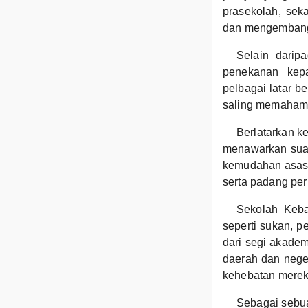
prasekolah, sek
dan mengembang
Selain darip
penekanan kepa
pelbagai latar 
saling memaham
Berlatarkan k
menawarkan suas
kemudahan asas y
serta padang per
Sekolah Keba
seperti sukan, p
dari segi akadem
daerah dan neger
kehebatan merek
Sebagai sebua