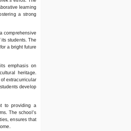
rek’s ethos. The
borative learning
stering a strong
g a comprehensive
 its students. The
or a bright future
 its emphasis on
ultural heritage.
of extracurricular
t students develop
t to providing a
ams. The school’s
ties, ensures that
 come.