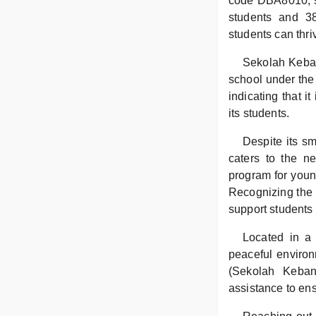
code DBA8010, se
students and 38
students can thriv
Sekolah Keban
school under the
indicating that i
its students.
Despite its s
caters to the n
program for young
Recognizing the i
support students 
Located in a
peaceful environ
(Sekolah Keban
assistance to ens