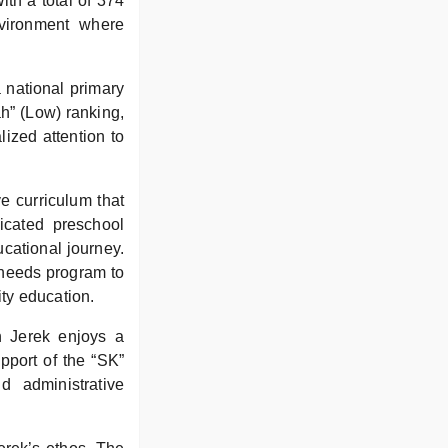
th a total of 374
nvironment where
 national primary
h” (Low) ranking,
lized attention to
e curriculum that
icated preschool
ucational journey.
l needs program to
ity education.
n Jerek enjoys a
pport of the “SK”
 administrative