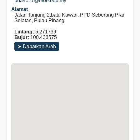
pba4017@moe.edu.my
Alamat
Jalan Tanjung 2,batu Kawan, PPD Seberang Prai
Selatan, Pulau Pinang
Lintang:
5.271739
Bujur:
100.433575
➤ Dapatkan Arah