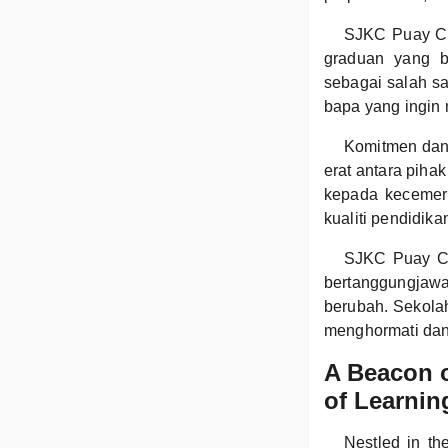
SJKC Puay Ch
graduan yang be
sebagai salah sa
bapa yang ingin
Komitmen dan 
erat antara pih
kepada kecemer
kualiti pendidik
SJKC Puay Chai
bertanggungjaw
berubah. Sekolah
menghormati dan
A Beacon o
of Learnin
Nestled in t