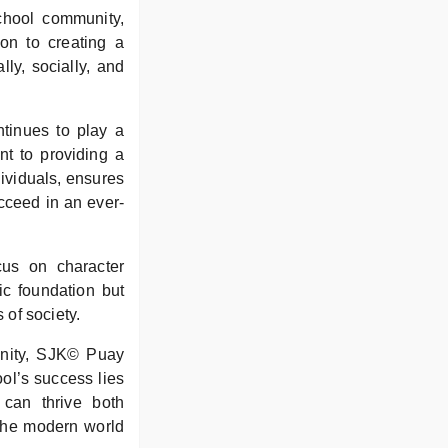
chool community,
on to creating a
ly, socially, and
tinues to play a
nt to providing a
dividuals, ensures
cceed in an ever-
cus on character
ic foundation but
of society.
unity, SJK© Puay
ool’s success lies
 can thrive both
 the modern world