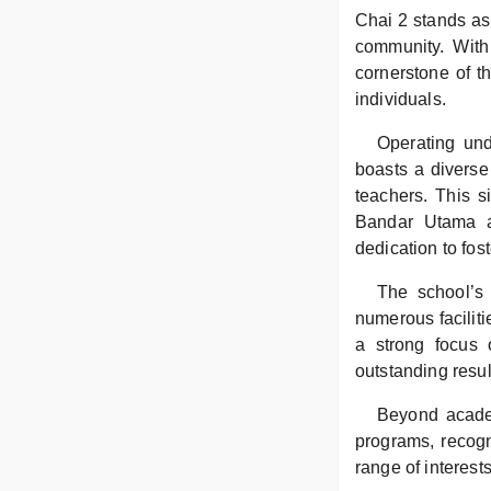
Chai 2 stands as
community. With 
cornerstone of t
individuals.
Operating un
boasts a diverse
teachers. This s
Bandar Utama ar
dedication to fos
The school’s 
numerous faciliti
a strong focus
outstanding result
Beyond academi
programs, recogn
range of interest