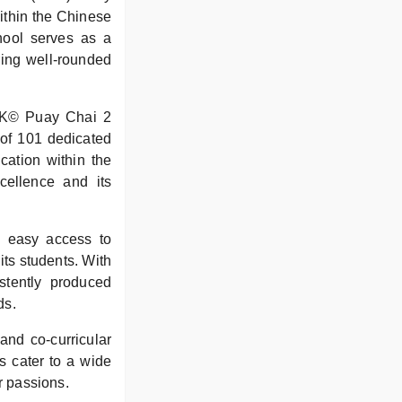
ithin the Chinese
chool serves as a
ring well-rounded
SJK© Puay Chai 2
 of 101 dedicated
cation within the
cellence and its
s easy access to
its students. With
tently produced
ds.
and co-curricular
s cater to a wide
r passions.