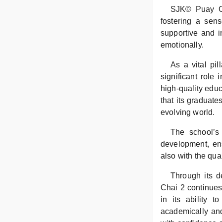
SJK© Puay Cha
fostering a sen
supportive and i
emotionally.
As a vital pi
significant role
high-quality educ
that its graduat
evolving world.
The school’s
development, ens
also with the qu
Through its d
Chai 2 continues 
in its ability 
academically and