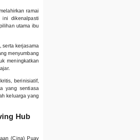
melahirkan ramai
ini dikenalpasti
pilihan utama ibu
 serta kerjasama
 yang menyumbang
uk meningkatkan
ajar.
is, berinisiatif,
a yang sentiasa
uah keluarga yang
ving Hub
saan (Cina) Puay