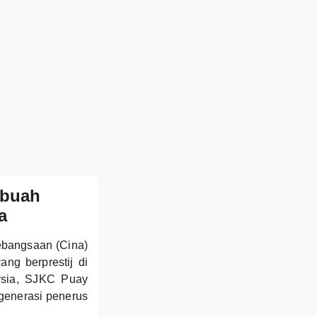
ebuah
a
Kebangsaan (Cina)
ng berprestij di
ysia, SJKC Puay
 generasi penerus