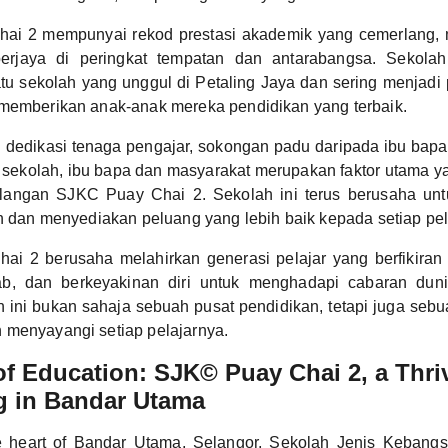
ai 2 mempunyai rekod prestasi akademik yang cemerlang, 
rjaya di peringkat tempatan dan antarabangsa. Sekolah 
tu sekolah yang unggul di Petaling Jaya dan sering menjadi 
 memberikan anak-anak mereka pendidikan yang terbaik.
dedikasi tenaga pengajar, sokongan padu daripada ibu bapa,
ak sekolah, ibu bapa dan masyarakat merupakan faktor utama
langan SJKC Puay Chai 2. Sekolah ini terus berusaha unt
an dan menyediakan peluang yang lebih baik kepada setiap pel
 2 berusaha melahirkan generasi pelajar yang berfikiran krit
ab, dan berkeyakinan diri untuk menghadapi cabaran duni
 ini bukan sahaja sebuah pusat pendidikan, tetapi juga seb
 menyayangi setiap pelajarnya.
f Education: SJK© Puay Chai 2, a Thri
g in Bandar Utama
he heart of Bandar Utama, Selangor, Sekolah Jenis Kebang