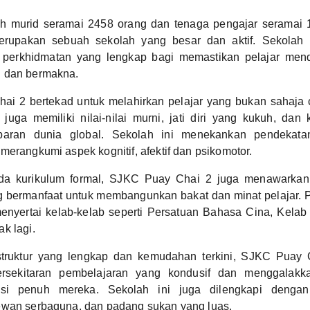
h murid seramai 2458 orang dan tenaga pengajar seramai
rupakan sebuah sekolah yang besar dan aktif. Sekolah 
perkhidmatan yang lengkap bagi memastikan pelajar mend
 dan bermakna.
ai 2 bertekad untuk melahirkan pelajar yang bukan sahaja
 juga memiliki nilai-nilai murni, jati diri yang kukuh, da
aran dunia global. Sekolah ini menekankan pendekatan
merangkumi aspek kognitif, afektif dan psikomotor.
ada kurikulum formal, SJKC Puay Chai 2 juga menawarkan p
 bermanfaat untuk membangunkan bakat dan minat pelajar. P
menyertai kelab-kelab seperti Persatuan Bahasa Cina, Kelab
k lagi.
struktur yang lengkap dan kemudahan terkini, SJKC Puay
rsekitaran pembelajaran yang kondusif dan menggalakka
si penuh mereka. Sekolah ini juga dilengkapi denga
ewan serbaguna, dan padang sukan yang luas.