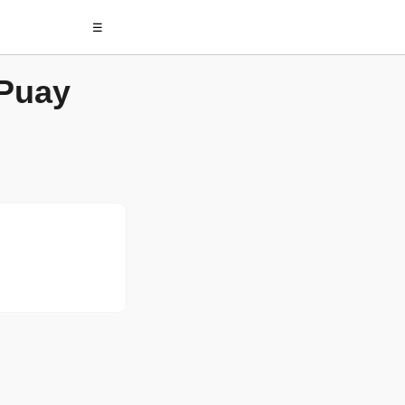
☰
 Puay