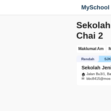
MySchool
Sekolah
Chai 2
Maklumat Am
M
Rendah
SJ
Sekolah Jen
Jalan Bu3/1, B
bbc8415@moe.