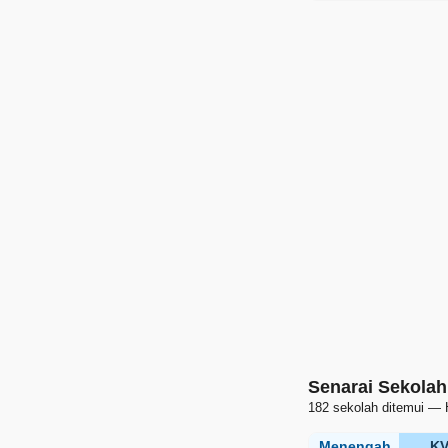
Senarai Sekolah
182 sekolah ditemui — 
Menengah
K