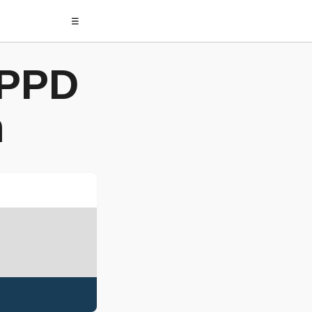
☰
 PPD
n