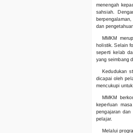
menengah kepad
sahsiah. Denga
berpengalaman,
dan pengetahuan
MMKM merupak
holistik. Selain
seperti kelab d
yang seimbang dar
Kedudukan st
dicapai oleh pe
mencukupi untuk 
MMKM berkomi
keperluan masa 
pengajaran dan 
pelajar.
Melalui progr