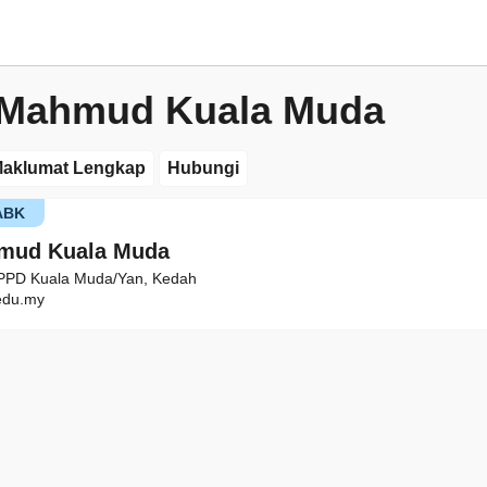
 Mahmud Kuala Muda
aklumat Lengkap
Hubungi
ABK
mud Kuala Muda
 PPD Kuala Muda/Yan, Kedah
edu.my