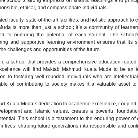
 The school’s strong emphasis on Islamic teachings and princ
ponsible, ethical, and compassionate individuals.
ted faculty, state-of-the-art facilities, and holistic approach t
a is more than just a school; it’s a community of learner
ed to nurturing the potential of each student. The school
uring and supportive learning environment ensures that its s
the challenges and opportunities of the future.
ng a school that provides a comprehensive education rooted 
cellence will find Maktab Mahmud Kuala Muda to be an i
ion to fostering well-rounded individuals who are intellectual
ble of contributing to society makes it a valuable asset t
 Kuala Muda’s dedication to academic excellence, coupled w
elopment and Islamic values, creates a powerful foundatio
potential. This school is a testament to the enduring power of
orm lives, shaping future generations into responsible and co