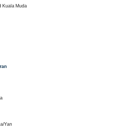
 Kuala Muda
ran
da
a/Yan