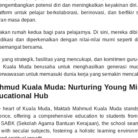
ngembangkan potensi diri dan meningkatkan keyakinan diri. 
form untuk pelajar berkolaborasi, berinovasi, dan berfikir s
ran masa depan.
n rumah kedua bagi para pelajarnya. Di sini, mereka dibi
ikasi dan diperkenalkan dengan nilai-nilai murni seperti dis
 semangat bersama.
 yang strategik, fasilitas yang mencukupi, dan komitmen guru
Kuala Muda berusaha untuk menghasilkan generasi mud
berwawasan untuk memasuki dunia kerja yang semakin menca
hmud Kuala Muda: Nurturing Young Mi
ucational Hub
he heart of Kuala Muda, Maktab Mahmud Kuala Muda stand
ence, offering a comprehensive education to students from
 SABK (Sekolah Agama Bantuan Kerajaan), the school seaml
 with secular subjects, fostering a holistic learning environ