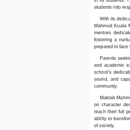
in its students.
students into res
With its dedica
Mahmud Kuala Mud
mentors dedicat
fostering a nurt
prepared to face 
Parents seeki
and academic ex
school’s dedicat
sound, and capa
community.
Maktab Mahmud
on character dev
reach their full 
ability to transf
of society.