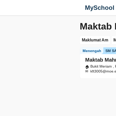
MySchool
Maktab
Maklumat Am
M
Menengah
SM S
Maktab Mah
Bukit Meriam ,
kft3005@moe.