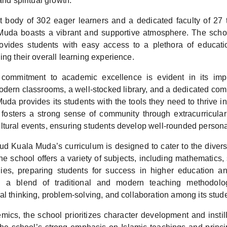
and spiritual growth.
t body of 302 eager learners and a dedicated faculty of 27
da boasts a vibrant and supportive atmosphere. The school
ovides students with easy access to a plethora of educati
ing their overall learning experience.
commitment to academic excellence is evident in its impres
dern classrooms, a well-stocked library, and a dedicated com
a provides its students with the tools they need to thrive in 
fosters a strong sense of community through extracurricular a
ltural events, ensuring students develop well-rounded personal
 Kuala Muda’s curriculum is designed to cater to the diver
The school offers a variety of subjects, including mathematics,
ies, preparing students for success in higher education a
h a blend of traditional and modern teaching methodolog
al thinking, problem-solving, and collaboration among its stud
ics, the school prioritizes character development and instil