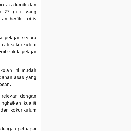
an akademik dan
eh 27 guru yang
berfikir kritis
 pelajar secara
iviti kokurikulum
embentuk pelajar
kolah ini mudah
udahan asas yang
esan.
 relevan dengan
ngkatkan kualiti
 dan kokurikulum
 dengan pelbagai