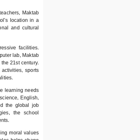
 teachers, Maktab
’s location in a
onal and cultural
sive facilities.
puter lab, Maktab
the 21st century.
ctivities, sports
ities.
se learning needs
 science, English,
nd the global job
ies, the school
ents.
ling moral values