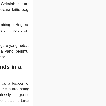
Sekolah ini turut
ecara kritis bagi
mbing oleh guru-
iplin, kejujuran,
-guru yang hebat,
a yang berilmu,
bar.
nds in a
s as a beacon of
 the surrounding
essly integrates
ment that nurtures