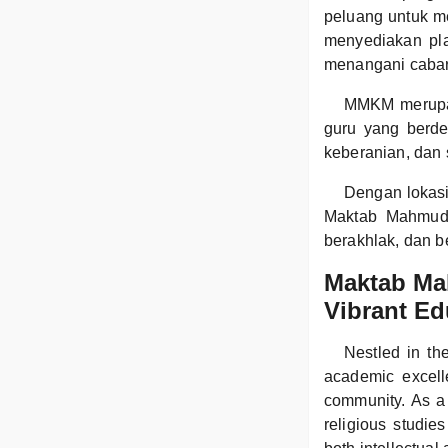
peluang untuk me
menyediakan plat
menangani caba
MMKM merupaka
guru yang berded
keberanian, dan
Dengan lokasi
Maktab Mahmud 
berakhlak, dan 
Maktab Ma
Vibrant Ed
Nestled in t
academic excell
community. As a
religious studies