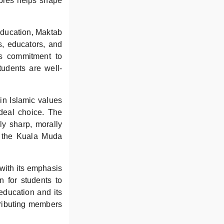
iples helps shape
o education, Maktab
s, educators, and
’s commitment to
tudents are well-
in Islamic values
deal choice. The
ly sharp, morally
o the Kuala Muda
ith its emphasis
n for students to
 education and its
ntributing members