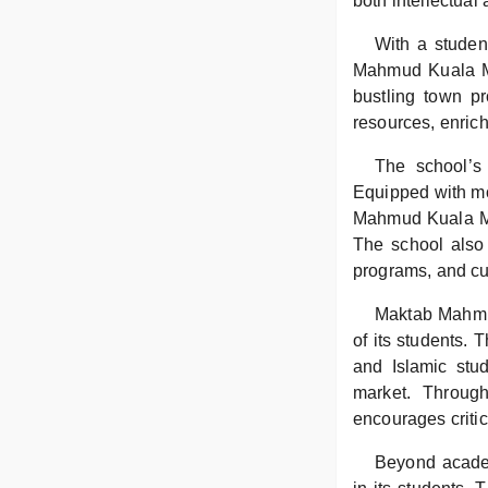
both intellectual 
With a studen
Mahmud Kuala Mu
bustling town pr
resources, enrich
The school’s 
Equipped with mo
Mahmud Kuala Mud
The school also 
programs, and cu
Maktab Mahmud
of its students. 
and Islamic stud
market. Throug
encourages critic
Beyond academ