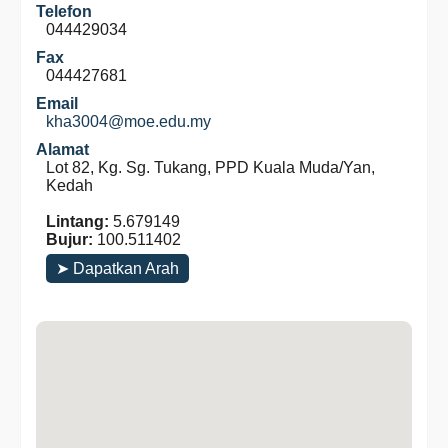
Telefon
044429034
Fax
044427681
Email
kha3004@moe.edu.my
Alamat
Lot 82, Kg. Sg. Tukang, PPD Kuala Muda/Yan,
Kedah
Lintang:
5.679149
Bujur:
100.511402
➤ Dapatkan Arah