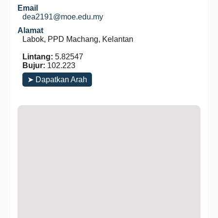
Email
dea2191@moe.edu.my
Alamat
Labok, PPD Machang, Kelantan
Lintang:
5.82547
Bujur:
102.223
➤ Dapatkan Arah