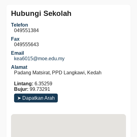
Hubungi Sekolah
Telefon
049551384
Fax
049555643
Email
kea6015@moe.edu.my
Alamat
Padang Matsirat, PPD Langkawi, Kedah
Lintang:
6.35259
Bujur:
99.73291
➤ Dapatkan Arah