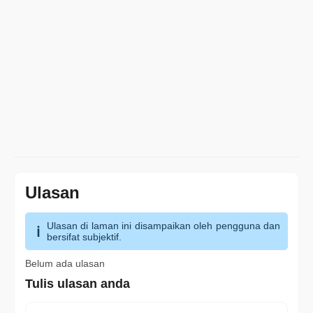
Ulasan
Ulasan di laman ini disampaikan oleh pengguna dan
bersifat subjektif.
Belum ada ulasan
Tulis ulasan anda