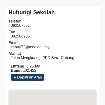
Hubungi Sekolah
Telefon
092507351
Fax
092506935
Email
ceba072@moe.edu.my
Alamat
Jalan Mengkuang, PPD Bera, Pahang
Lintang:
3.25099
Bujur:
102.422
➤ Dapatkan Arah