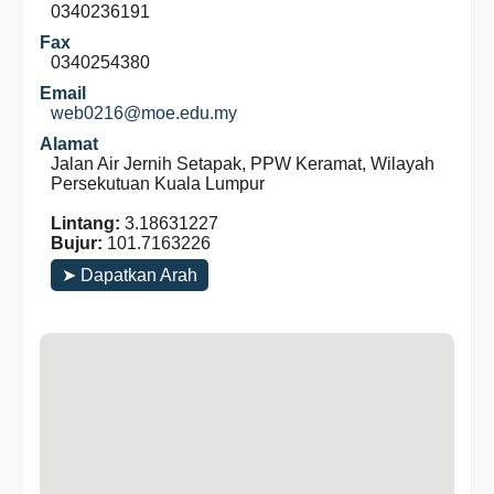
0340236191
Fax
0340254380
Email
web0216@moe.edu.my
Alamat
Jalan Air Jernih Setapak, PPW Keramat, Wilayah
Persekutuan Kuala Lumpur
Lintang:
3.18631227
Bujur:
101.7163226
➤ Dapatkan Arah