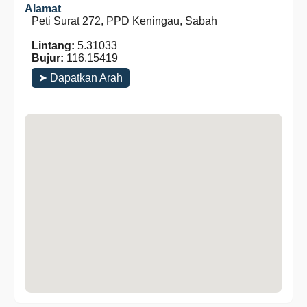
Alamat
Peti Surat 272, PPD Keningau, Sabah
Lintang:
5.31033
Bujur:
116.15419
➤ Dapatkan Arah