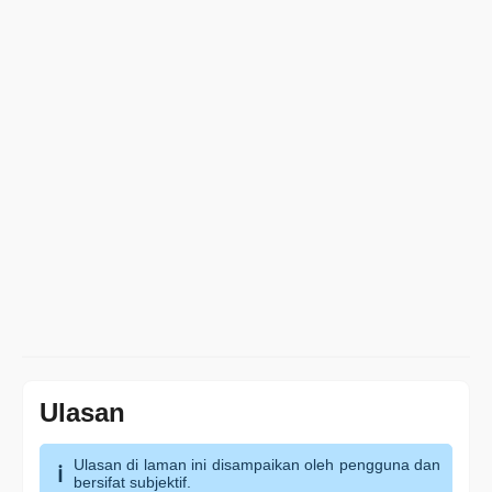
Ulasan
Ulasan di laman ini disampaikan oleh pengguna dan
bersifat subjektif.