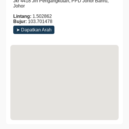
Jkr 4418 Jln Pengangkutan, PPD Johor Bahru,
Johor
Lintang:
1.502862
Bujur:
103.701478
➤ Dapatkan Arah