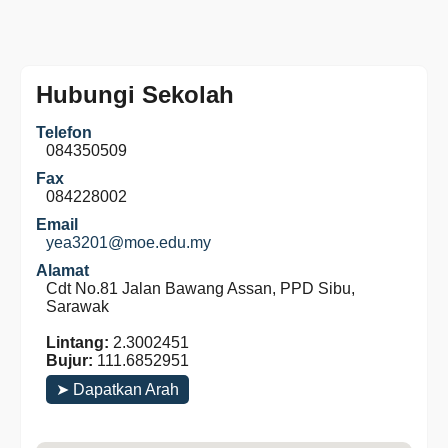
Hubungi Sekolah
Telefon
084350509
Fax
084228002
Email
yea3201@moe.edu.my
Alamat
Cdt No.81 Jalan Bawang Assan, PPD Sibu,
Sarawak
Lintang:
2.3002451
Bujur:
111.6852951
➤ Dapatkan Arah