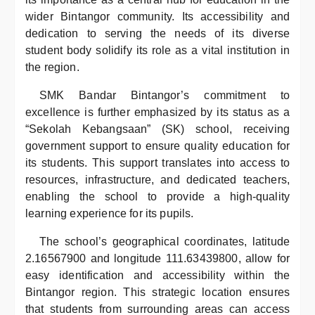
wider Bintangor community. Its accessibility and
dedication to serving the needs of its diverse
student body solidify its role as a vital institution in
the region.
SMK Bandar Bintangor’s commitment to
excellence is further emphasized by its status as a
“Sekolah Kebangsaan” (SK) school, receiving
government support to ensure quality education for
its students. This support translates into access to
resources, infrastructure, and dedicated teachers,
enabling the school to provide a high-quality
learning experience for its pupils.
The school’s geographical coordinates, latitude
2.16567900 and longitude 111.63439800, allow for
easy identification and accessibility within the
Bintangor region. This strategic location ensures
that students from surrounding areas can access