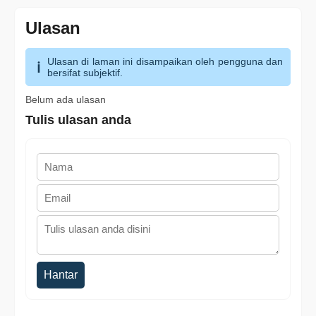
Ulasan
Ulasan di laman ini disampaikan oleh pengguna dan
bersifat subjektif.
Belum ada ulasan
Tulis ulasan anda
Hantar