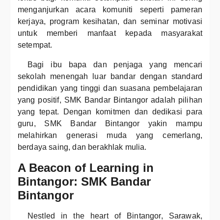
menganjurkan acara komuniti seperti pameran
kerjaya, program kesihatan, dan seminar motivasi
untuk memberi manfaat kepada masyarakat
setempat.
Bagi ibu bapa dan penjaga yang mencari
sekolah menengah luar bandar dengan standard
pendidikan yang tinggi dan suasana pembelajaran
yang positif, SMK Bandar Bintangor adalah pilihan
yang tepat. Dengan komitmen dan dedikasi para
guru, SMK Bandar Bintangor yakin mampu
melahirkan generasi muda yang cemerlang,
berdaya saing, dan berakhlak mulia.
A Beacon of Learning in
Bintangor: SMK Bandar
Bintangor
Nestled in the heart of Bintangor, Sarawak,