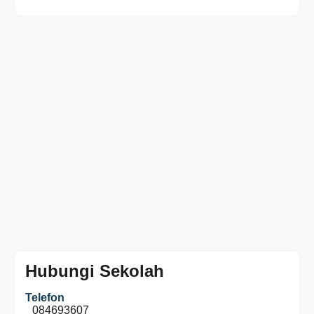
Hubungi Sekolah
Telefon
084693607