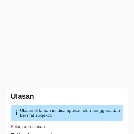
Ulasan
Ulasan di laman ini disampaikan oleh pengguna dan
bersifat subjektif.
Belum ada ulasan