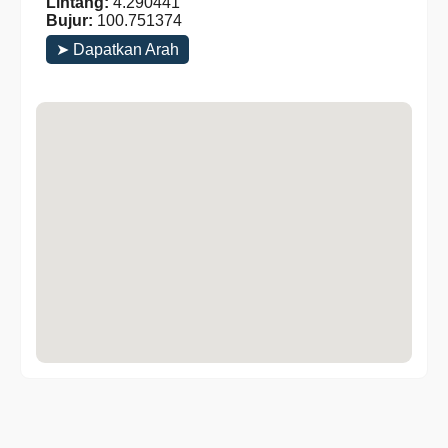
Lintang:
4.290441
Bujur:
100.751374
➤ Dapatkan Arah