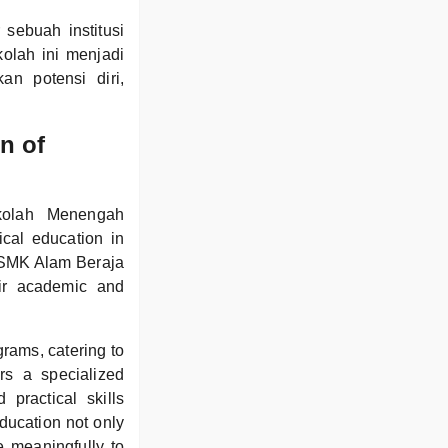
sebuah institusi
kolah ini menjadi
n potensi diri,
n of
kolah Menengah
cal education in
, SMK Alam Beraja
eir academic and
grams, catering to
rs a specialized
 practical skills
education not only
e meaningfully to