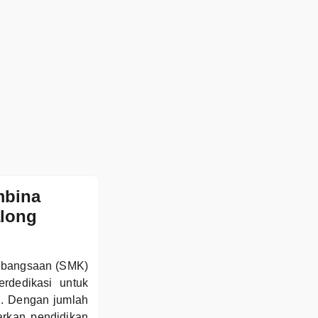
mbina
along
Kebangsaan (SMK)
rdedikasi untuk
g. Dengan jumlah
rkan pendidikan