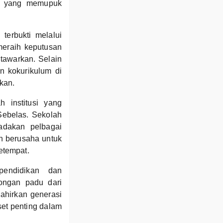
m, yang memupuk
erbukti melalui
meraih keputusan
tawarkan. Selain
an kokurikulum di
kan.
 institusi yang
ebelas. Sekolah
adakan pelbagai
ah berusaha untuk
etempat.
pendidikan dan
ongan padu dari
lahirkan generasi
set penting dalam