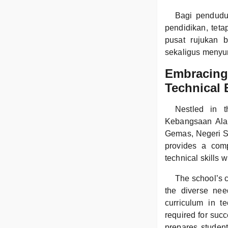
Bagi pendudu
pendidikan, teta
pusat rujukan 
sekaligus menyu
Embracing 
Technical
Nestled in 
Kebangsaan Alam
Gemas, Negeri Se
provides a comp
technical skills 
The school’s c
the diverse nee
curriculum in te
required for succ
prepares student