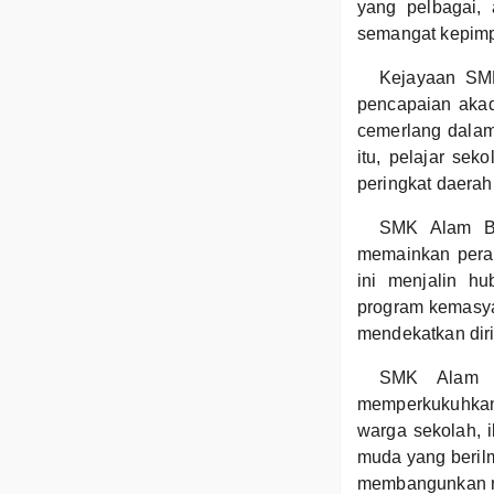
yang pelbagai,
semangat kepimp
Kejayaan SMK
pencapaian akad
cemerlang dalam
itu, pelajar sek
peringkat daera
SMK Alam Ber
memainkan pera
ini menjalin h
program kemasyar
mendekatkan dir
SMK Alam Be
memperkukuhkan
warga sekolah, i
muda yang berilm
membangunkan n