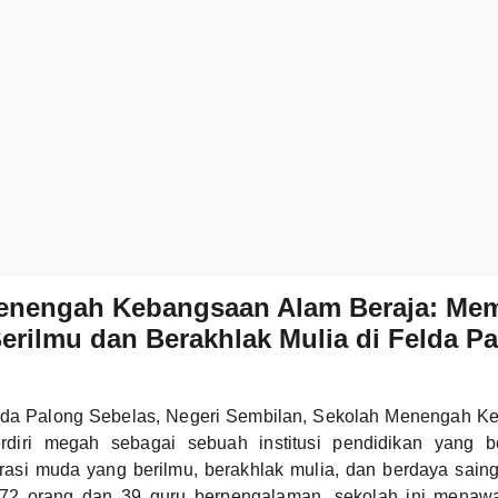
enengah Kebangsaan Alam Beraja: Me
erilmu dan Berakhlak Mulia di Felda P
Felda Palong Sebelas, Negeri Sembilan, Sekolah Menengah 
rdiri megah sebagai sebuah institusi pendidikan yang be
rasi muda yang berilmu, berakhlak mulia, dan berdaya sain
372 orang dan 39 guru berpengalaman, sekolah ini menawa