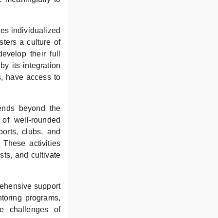
es individualized
ters a culture of
evelop their full
by its integration
es, have access to
tends beyond the
t of well-rounded
ports, clubs, and
 These activities
sts, and cultivate
rehensive support
toring programs,
he challenges of