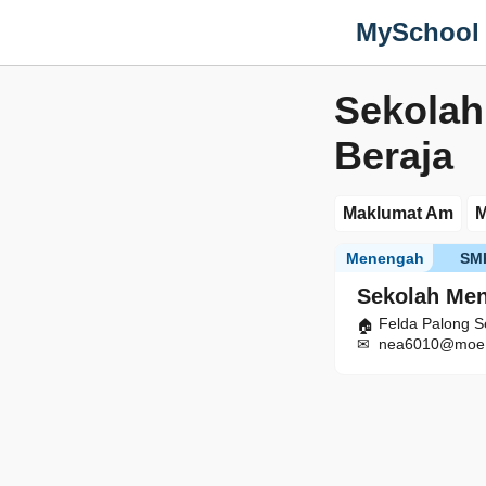
MySchool
Sekola
Beraja
Maklumat Am
M
Menengah
SM
Sekolah Me
Felda Palong S
nea6010@moe