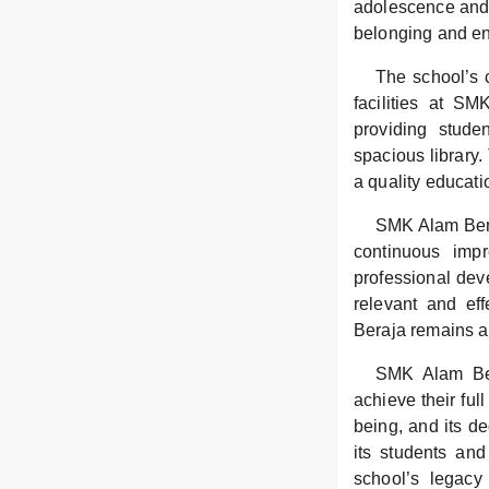
adolescence and p
belonging and enc
The school’s c
facilities at S
providing stude
spacious library.
a quality educat
SMK Alam Beraj
continuous imp
professional deve
relevant and ef
Beraja remains a l
SMK Alam Ber
achieve their ful
being, and its d
its students an
school’s legacy