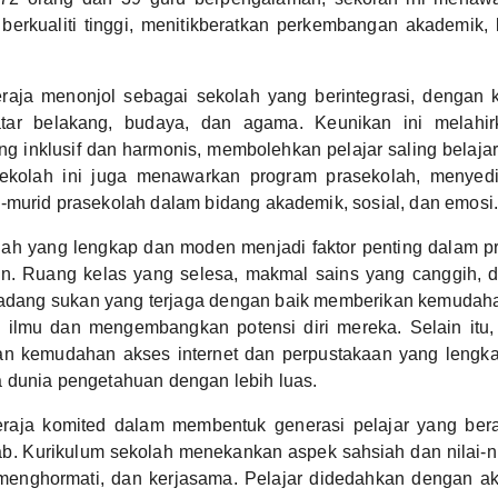
erkualiti tinggi, menitikberatkan perkembangan akademik, 
aja menonjol sebagai sekolah yang berintegrasi, dengan k
atar belakang, budaya, dan agama. Keunikan ini melahir
g inklusif dan harmonis, membolehkan pelajar saling belaj
Sekolah ini juga menawarkan program prasekolah, menyed
-murid prasekolah dalam bidang akademik, sosial, dan emosi.
olah yang lengkap dan moden menjadi faktor penting dalam p
n. Ruang kelas yang selesa, makmal sains yang canggih,
padang sukan yang terjaga dengan baik memberikan kemudah
 ilmu dan mengembangkan potensi diri mereka. Selain itu, 
an kemudahan akses internet dan perpustakaan yang leng
 dunia pengetahuan dengan lebih luas.
aja komited dalam membentuk generasi pelajar yang bera
. Kurikulum sekolah menekankan aspek sahsiah dan nilai-nil
 menghormati, dan kerjasama. Pelajar didedahkan dengan akt