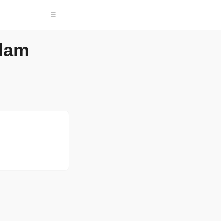
☰
lam