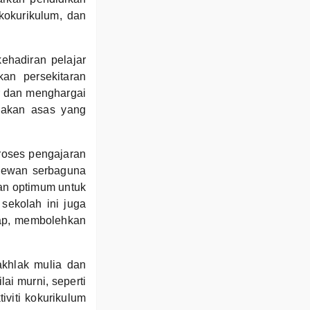
kokurikulum, dan
ehadiran pelajar
kan persekitaran
ar dan menghargai
iakan asas yang
roses pengajaran
 dewan serbaguna
an optimum untuk
sekolah ini juga
kap, membolehkan
khlak mulia dan
ai murni, seperti
iviti kokurikulum