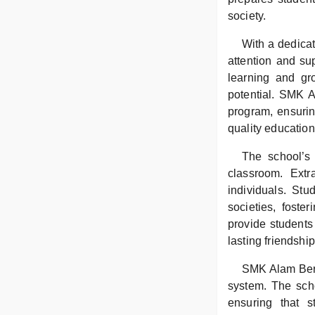
society.
With a dedica
attention and su
learning and gro
potential. SMK Al
program, ensuring
quality education
The school’s 
classroom. Extra
individuals. Stu
societies, foste
provide students 
lasting friendship
SMK Alam Bera
system. The sch
ensuring that s