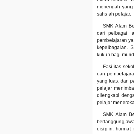
menengah yang b
sahsiah pelajar.
SMK Alam Ber
dari pelbagai l
pembelajaran yan
kepelbagaian. 
kukuh bagi murid
Fasilitas sek
dan pembelajara
yang luas, dan 
pelajar menimba
dilengkapi deng
pelajar meneroka
SMK Alam Ber
bertanggungjawab
disiplin, hormat