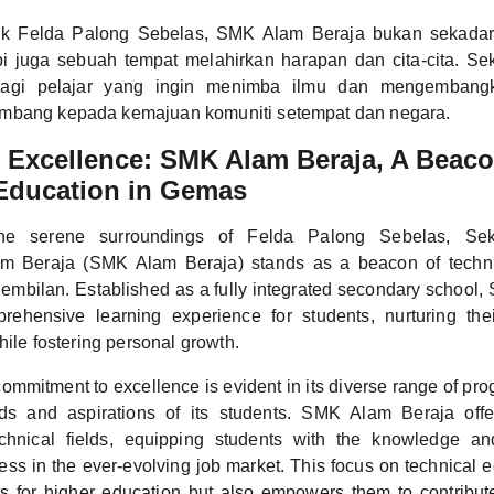
k Felda Palong Sebelas, SMK Alam Beraja bukan sekadar 
pi juga sebuah tempat melahirkan harapan dan cita-cita. Se
bagi pelajar yang ingin menimba ilmu dan mengembangka
mbang kepada kemajuan komuniti setempat dan negara.
Excellence: SMK Alam Beraja, A Beaco
 Education in Gemas
the serene surroundings of Felda Palong Sebelas, Se
 Beraja (SMK Alam Beraja) stands as a beacon of techni
mbilan. Established as a fully integrated secondary school
rehensive learning experience for students, nurturing th
while fostering personal growth.
ommitment to excellence is evident in its diverse range of pro
ds and aspirations of its students. SMK Alam Beraja offe
chnical fields, equipping students with the knowledge and
ess in the ever-evolving job market. This focus on technical 
s for higher education but also empowers them to contribut