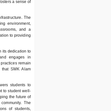
fosters a sense of
nfrastructure. The
ing environment,
lassrooms, and a
ation to providing
 its dedication to
 and engages in
g practices remain
es that SMK Alam
ers students to
t to student well-
ing the future of
s community. The
ons of students,