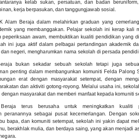
 antaranya kelab sukan, persatuan, dan badan berunifor
inan, kerja berpasukan, dan tanggungjawab sosial.
 Alam Beraja dalam melahirkan graduan yang cemerlang t
emik yang membanggakan. Pelajar sekolah ini kerap kali 
 peperiksaan awam, membuktikan kualiti pendidikan yang di
olah ini juga aktif dalam pelbagai pertandingan akademik d
h dan negeri, mengharumkan nama sekolah di persada pendidi
aja bukan sekadar sebuah sekolah tetapi juga sebuah
nan penting dalam membangunkan komuniti Felda Palong S
ubungan erat dengan masyarakat setempat, dengan meng
akatan dan aktiviti gotong-royong. Melalui usaha ini, sekol
i dengan masyarakat dan memberi manfaat kepada komuniti s
raja terus berusaha untuk meningkatkan kualiti 
 peranannya sebagai pusat kecemerlangan. Dengan sok
bu bapa, dan komuniti setempat, sekolah ini yakin dapat me
u, berakhlak mulia, dan berdaya saing, yang akan menjadi a
egara.