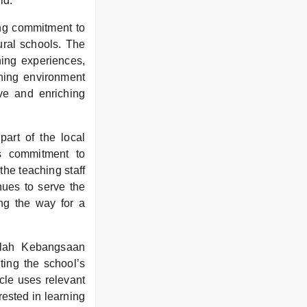
ld.
ing commitment to
ural schools. The
ning experiences,
rning environment
ive and enriching
art of the local
s commitment to
the teaching staff
nues to serve the
ing the way for a
kolah Kebangsaan
ting the school’s
icle uses relevant
rested in learning