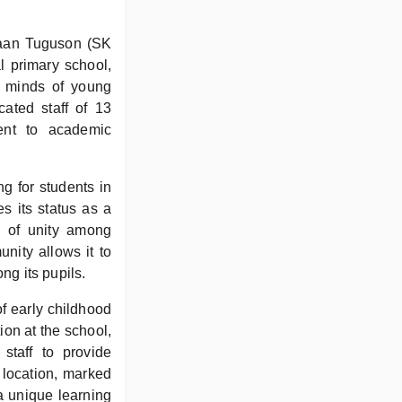
saan Tuguson (SK
l primary school,
he minds of young
ated staff of 13
ent to academic
ng for students in
es its status as a
e of unity among
nity allows it to
ng its pupils.
f early childhood
ion at the school,
staff to provide
 location, marked
 a unique learning