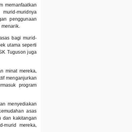
lam memanfaatkan
 murid-muridnya
ngan penggunaan
n menarik.
sas bagi murid-
jek utama seperti
, SK Tuguson juga
an minat mereka,
aktif menganjurkan
ermasuk program
 dan menyediakan
n kemudahan asas
ru dan kakitangan
d-murid mereka,