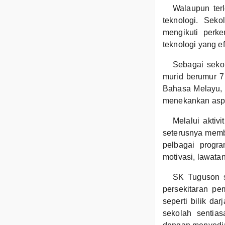
Walaupun ter
teknologi. Sek
mengikuti perk
teknologi yang ef
Sebagai seko
murid berumur 7 
Bahasa Melayu, B
menekankan aspek
Melalui aktiv
seterusnya memben
pelbagai progr
motivasi, lawatan
SK Tuguson s
persekitaran pe
seperti bilik da
sekolah sentia