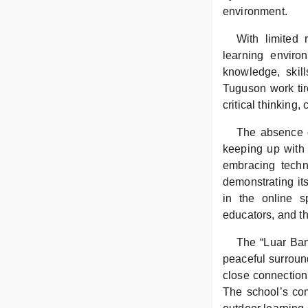
environment.
With limited 
learning enviro
knowledge, skill
Tuguson work tire
critical thinking, 
The absence of
keeping up with 
embracing techn
demonstrating its
in the online s
educators, and t
The “Luar Band
peaceful surround
close connection
The school’s com