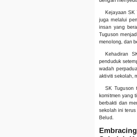
dengan menyedia
Kejayaan SK T
juga melalui pe
insan yang bera
Tuguson menjadi
menolong, dan b
Kehadiran S
penduduk setempa
wadah perpaduan
aktiviti sekola
SK Tuguson t
komitmen yang ti
berbakti dan m
sekolah ini teru
Belud.
Embracing 