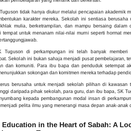
kan pembelajaran yang menarik dan berkesan.
uguson tidak hanya diukur melalui pencapaian akademik mur
mbentukan karakter mereka. Sekolah ini sentiasa berusaha 
khlak mulia, berketrampilan, dan mampu bersaing dalam 
 tempat untuk menanam nilai-nilai murni seperti hormat men
ertanggungjawab.
K Tuguson di perkampungan ini telah banyak memberi 
t. Sekolah ini bukan sahaja menjadi pusat pembelajaran, te
 dan komuniti. Para ibu bapa dan penduduk setempat akti
h, menunjukkan sokongan dan komitmen mereka terhadap pendi
erus berusaha untuk menjadi sekolah pilihan di kawasan 
nggi daripada pihak sekolah, para guru, dan ibu bapa, SK T
enyumbang kepada pembangunan modal insan di perkampun
s menjadi pelita ilmu yang menerangi masa depan anak-anak d
Education in the Heart of Sabah: A Loo