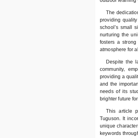
outdoor learning 
The dedicatio
providing qualit
school’s small s
nurturing the un
fosters a strong
atmosphere for al
Despite the l
community, emp
providing a quali
and the importan
needs of its stu
brighter future for
This article
Tuguson. It inco
unique characteri
keywords througho