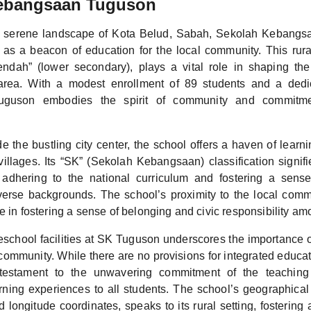
ebangsaan Tuguson
he serene landscape of Kota Belud, Sabah, Sekolah Kebang
as a beacon of education for the local community. This rura
endah” (lower secondary), plays a vital role in shaping t
 area. With a modest enrollment of 89 students and a dedic
uguson embodies the spirit of community and commitm
e the bustling city center, the school offers a haven of learni
illages. Its “SK” (Sekolah Kebangsaan) classification signifi
, adhering to the national curriculum and fostering a sens
verse backgrounds. The school’s proximity to the local commu
le in fostering a sense of belonging and civic responsibility amo
eschool facilities at SK Tuguson underscores the importance o
community. While there are no provisions for integrated educat
testament to the unwavering commitment of the teaching 
rning experiences to all students. The school’s geographical
nd longitude coordinates, speaks to its rural setting, fostering