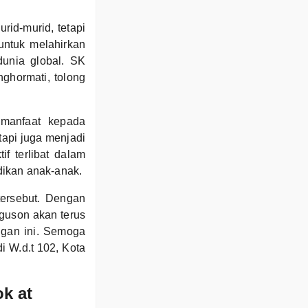
id-murid, tetapi
untuk melahirkan
dunia global. SK
ghormati, tolong
manfaat kepada
tapi juga menjadi
f terlibat dalam
dikan anak-anak.
tersebut. Dengan
uguson akan terus
gan ini. Semoga
i W.d.t 102, Kota
k at