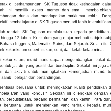
letak di perkampungan, SK Tuguson tidak ketinggalan da
olah ini memiliki akses internet dan email, membolehkan
embangan dunia dan mendapatkan maklumat terkini. De
ektif, pembelajaran di SK Tuguson menjadi lebih interaktif da
lah rendah, SK Tuguson memfokuskan kepada pendidikan a
hingga 12 tahun. Kurikulum yang diajar meliputi subjek-sub
ahasa Inggeris, Matematik, Sains, dan Sejarah. Selain itu
 kokurikulum seperti sukan, seni, dan kelab-kelab minat.
iti kokurikulum, murid-murid dapat mengembangkan bakat d
tuk jati diri yang positif dan berdisiplin. Sekolah ini juga 
am dan aktiviti untuk meningkatkan kemenjadian murid, t
 sambil belajar, dan pertandingan.
entiasa berusaha untuk meningkatkan kualiti pendidikan
mbelajaran yang kondusif. Sekolah ini dilengkapi denga
rjah, perpustakaan, padang permainan, dan kantin. Para gu
sa berusaha untuk memberikan yang terbaik kepada muri