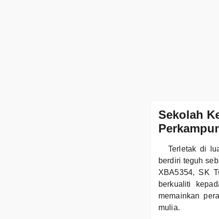
Sekolah Ke
Perkampu
Terletak di 
berdiri teguh se
XBA5354, SK Tu
berkualiti kep
memainkan pera
mulia.