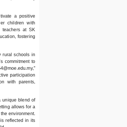
tivate a positive
er children with
ed teachers at SK
ucation, fostering
 rural schools in
l’s commitment to
354@moe.edu.my,”
tive participation
on with parents,
a unique blend of
tting allows for a
 the environment.
 reflected in its