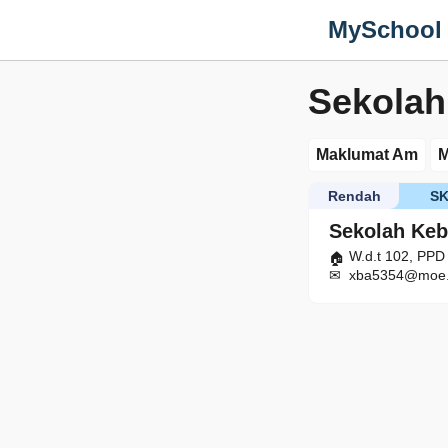
MySchool
Sekola
Maklumat Am
M
Rendah
S
Sekolah Ke
W.d.t 102, PPD
xba5354@moe.