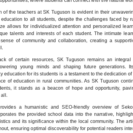
opportunities, where students can connect with the natural wor
n of the teachers at SK Tuguson is evident in their unwaver
y education to all students, despite the challenges faced by r
ize allows for individualized attention and personalized lear
ique talents and interests of each student. The intimate lea
 sense of community and collaboration, creating a support
l.
ack of certain resources, SK Tuguson remains an integral p
owering young minds and shaping future generations. It
ty education for its students is a testament to the dedication of 
ce of education in rural communities. As SK Tuguson conti
dents, it stands as a beacon of hope and opportunity, pav
 all.
 provides a humanistic and SEO-friendly overview of Se
rporates the provided school data into the narrative, highligh
stics and its significance within the local community. The art
ut, ensuring optimal discoverability for potential readers inte