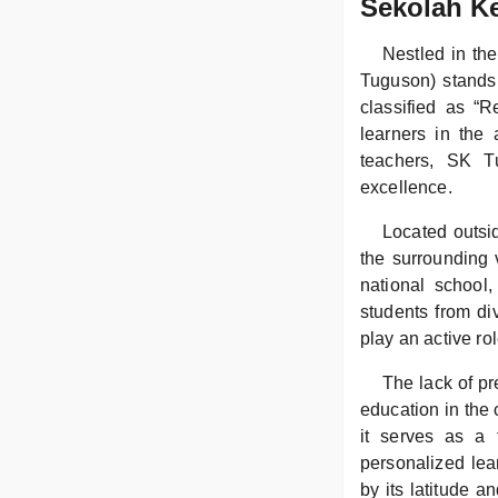
Sekolah K
Nestled in t
Tuguson) stands 
classified as “R
learners in the
teachers, SK T
excellence.
Located outsid
the surrounding v
national school
students from di
play an active ro
The lack of pr
education in the 
it serves as a 
personalized lea
by its latitude a