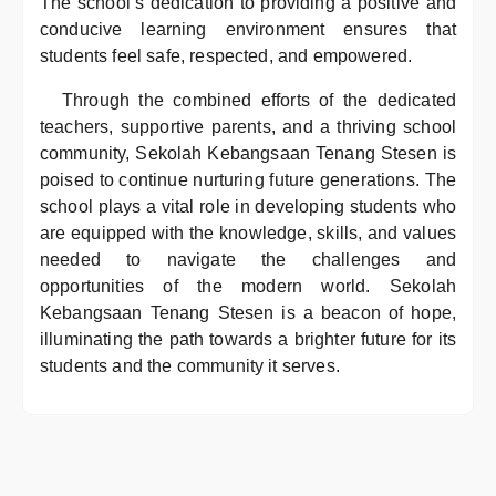
The school’s dedication to providing a positive and
conducive learning environment ensures that
students feel safe, respected, and empowered.
Through the combined efforts of the dedicated
teachers, supportive parents, and a thriving school
community, Sekolah Kebangsaan Tenang Stesen is
poised to continue nurturing future generations. The
school plays a vital role in developing students who
are equipped with the knowledge, skills, and values
needed to navigate the challenges and
opportunities of the modern world. Sekolah
Kebangsaan Tenang Stesen is a beacon of hope,
illuminating the path towards a brighter future for its
students and the community it serves.