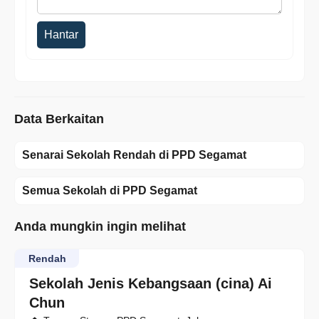
Hantar
Data Berkaitan
Senarai Sekolah Rendah di PPD Segamat
Semua Sekolah di PPD Segamat
Anda mungkin ingin melihat
Rendah
Sekolah Jenis Kebangsaan (cina) Ai
Chun