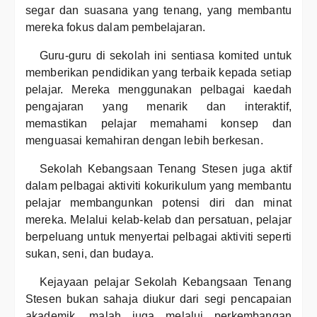
segar dan suasana yang tenang, yang membantu
mereka fokus dalam pembelajaran.
Guru-guru di sekolah ini sentiasa komited untuk
memberikan pendidikan yang terbaik kepada setiap
pelajar. Mereka menggunakan pelbagai kaedah
pengajaran yang menarik dan interaktif,
memastikan pelajar memahami konsep dan
menguasai kemahiran dengan lebih berkesan.
Sekolah Kebangsaan Tenang Stesen juga aktif
dalam pelbagai aktiviti kokurikulum yang membantu
pelajar membangunkan potensi diri dan minat
mereka. Melalui kelab-kelab dan persatuan, pelajar
berpeluang untuk menyertai pelbagai aktiviti seperti
sukan, seni, dan budaya.
Kejayaan pelajar Sekolah Kebangsaan Tenang
Stesen bukan sahaja diukur dari segi pencapaian
akademik, malah juga melalui perkembangan