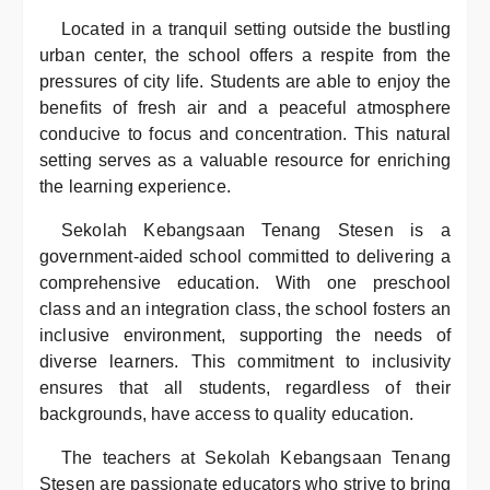
Located in a tranquil setting outside the bustling
urban center, the school offers a respite from the
pressures of city life. Students are able to enjoy the
benefits of fresh air and a peaceful atmosphere
conducive to focus and concentration. This natural
setting serves as a valuable resource for enriching
the learning experience.
Sekolah Kebangsaan Tenang Stesen is a
government-aided school committed to delivering a
comprehensive education. With one preschool
class and an integration class, the school fosters an
inclusive environment, supporting the needs of
diverse learners. This commitment to inclusivity
ensures that all students, regardless of their
backgrounds, have access to quality education.
The teachers at Sekolah Kebangsaan Tenang
Stesen are passionate educators who strive to bring