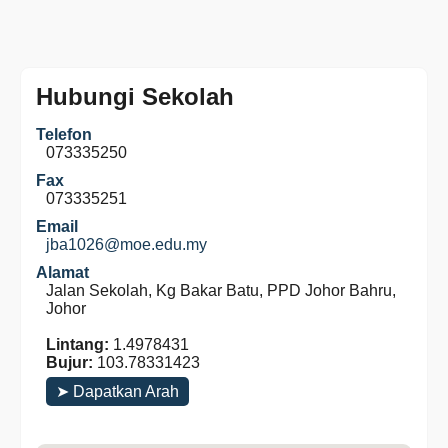
Hubungi Sekolah
Telefon
073335250
Fax
073335251
Email
jba1026@moe.edu.my
Alamat
Jalan Sekolah, Kg Bakar Batu, PPD Johor Bahru,
Johor
Lintang:
1.4978431
Bujur:
103.78331423
➤ Dapatkan Arah