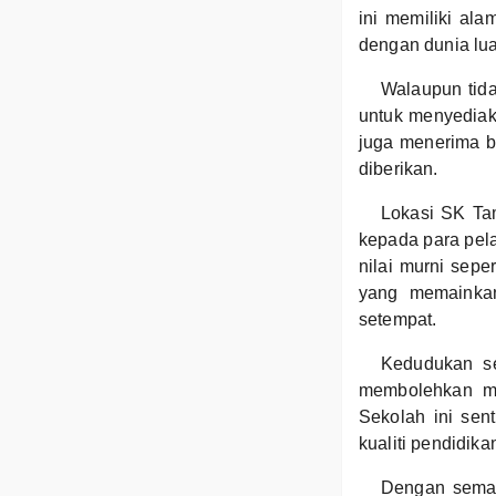
ini memiliki al
dengan dunia lua
Walaupun tida
untuk menyediak
juga menerima b
diberikan.
Lokasi SK Ta
kepada para pela
nilai murni sepe
yang memainkan
setempat.
Kedudukan se
membolehkan ma
Sekolah ini sen
kualiti pendidika
Dengan seman