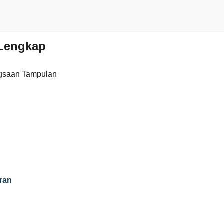
Lengkap
gsaan Tampulan
ran