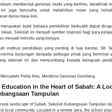
 dalam membentuk generasi muda yang berilmu, berakhlak m
 ini juga berusaha untuk melahirkan insan yang holist
ran dunia masa kini.
merupakan bukti bahawa pendidikan berkualiti dapat dica
a lokasi. Sekolah ini menjadi sumber inspirasi bagi para pela
n menjadi individu yang berjaya.
h institusi pendidikan yang penting di luar bandar, SK T
enerima kunjungan daripada pelbagai pihak yang berminat 
entang sekolah ini dan menyumbang kepada kemajuan pendi
Menyalahi Pelita Ilmu, Membina Generasi Gemilang.
Education in the Heart of Sabah: A Loo
ebangsaan Tampulan
e rural landscape of Sabah, Sekolah Kebangsaan Tampulan st
the local community. Located in a remote area, the school plays