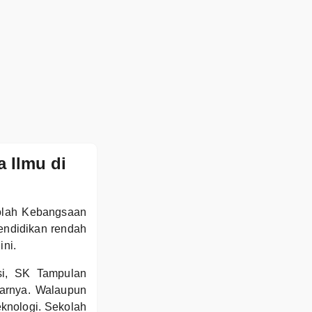
 Ilmu di
kolah Kebangsaan
endidikan rendah
ni.
si, SK Tampulan
jarnya. Walaupun
eknologi. Sekolah