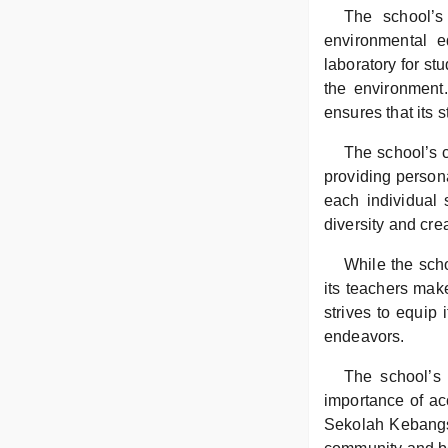
The school’s 
environmental e
laboratory for st
the environment.
ensures that its 
The school’s c
providing person
each individual 
diversity and cr
While the scho
its teachers mak
strives to equip 
endeavors.
The school’s 
importance of acc
Sekolah Kebangsa