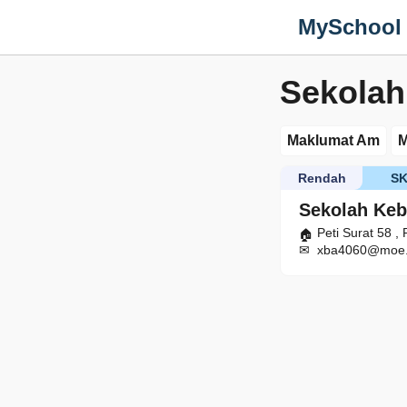
MySchool
Sekolah
Maklumat Am
M
Rendah
S
Sekolah Ke
Peti Surat 58 ,
xba4060@moe.