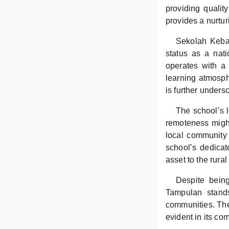
providing qualit
provides a nurtur
Sekolah Keba
status as a nat
operates with a
learning atmosph
is further under
The school’s l
remoteness might
local community 
school’s dedicat
asset to the rura
Despite bein
Tampulan stand
communities. The 
evident in its co