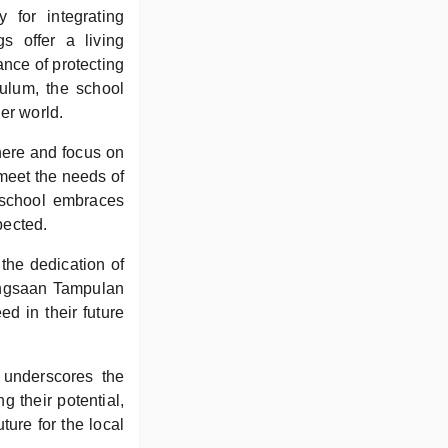
 for integrating
s offer a living
ance of protecting
culum, the school
er world.
here and focus on
meet the needs of
e school embraces
pected.
 the dedication of
bangsaan Tampulan
ed in their future
g underscores the
g their potential,
ure for the local