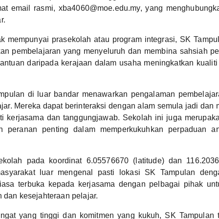
amat email rasmi, xba4060@moe.edu.my, yang menghubungk
r.
k mempunyai prasekolah atau program integrasi, SK Tampul
an pembelajaran yang menyeluruh dan membina sahsiah pela
antuan daripada kerajaan dalam usaha meningkatkan kualiti
mpulan di luar bandar menawarkan pengalaman pembelajar
jar. Mereka dapat berinteraksi dengan alam semula jadi dan m
rti kerjasama dan tanggungjawab. Sekolah ini juga merupak
 peranan penting dalam memperkukuhkan perpaduan an
kolah pada koordinat 6.05576670 (latitude) dan 116.2036
syarakat luar mengenal pasti lokasi SK Tampulan deng
tiasa terbuka kepada kerjasama dengan pelbagai pihak un
n dan kesejahteraan pelajar.
gat yang tinggi dan komitmen yang kukuh, SK Tampulan 