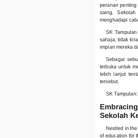
peranan penting
saing. Sekolah
menghadapi caba
SK Tampulan 
sahaja, tidak kir
impian mereka da
Sebagai sebua
terbuka untuk m
lebih lanjut t
tersebut.
SK Tampulan: 
Embracing 
Sekolah K
Nestled in th
of education for 