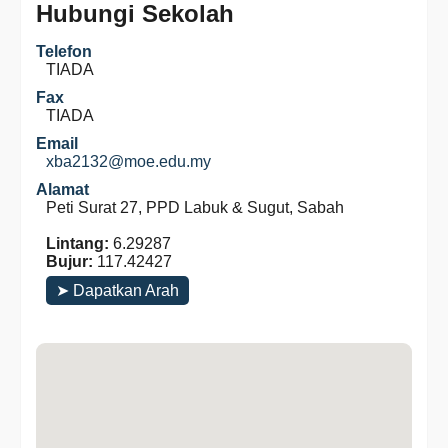
Hubungi Sekolah
Telefon
TIADA
Fax
TIADA
Email
xba2132@moe.edu.my
Alamat
Peti Surat 27, PPD Labuk & Sugut, Sabah
Lintang:
6.29287
Bujur:
117.42427
➤ Dapatkan Arah