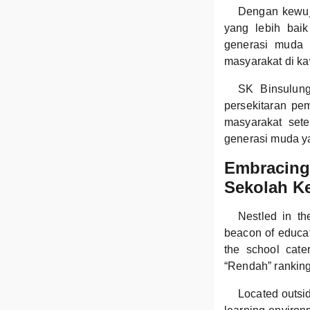
Dengan kewuj
yang lebih baik
generasi muda 
masyarakat di ka
SK Binsulung
persekitaran pe
masyarakat set
generasi muda ya
Embracing 
Sekolah K
Nestled in t
beacon of educat
the school cater
“Rendah” ranking
Located outsi