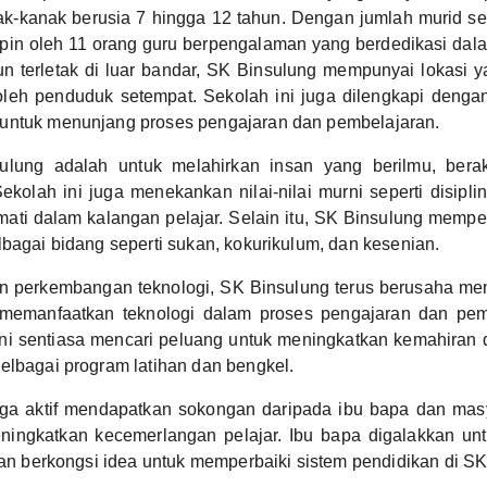
ak-kanak berusia 7 hingga 12 tahun. Dengan jumlah murid se
mpin oleh 11 orang guru berpengalaman yang berdedikasi da
 terletak di luar bandar, SK Binsulung mempunyai lokasi y
leh penduduk setempat. Sekolah ini juga dilengkapi denga
untuk menunjang proses pengajaran dan pembelajaran.
ulung adalah untuk melahirkan insan yang berilmu, bera
ekolah ini juga menekankan nilai-nilai murni seperti disipli
ati dalam kalangan pelajar. Selain itu, SK Binsulung mempe
lbagai bidang seperti sukan, kokurikulum, dan kesenian.
n perkembangan teknologi, SK Binsulung terus berusaha meni
memanfaatkan teknologi dalam proses pengajaran dan pem
 ini sentiasa mencari peluang untuk meningkatkan kemahiran
elbagai program latihan dan bengkel.
uga aktif mendapatkan sokongan daripada ibu bapa dan mas
ingkatkan kecemerlangan pelajar. Ibu bapa digalakkan untu
 dan berkongsi idea untuk memperbaiki sistem pendidikan di S