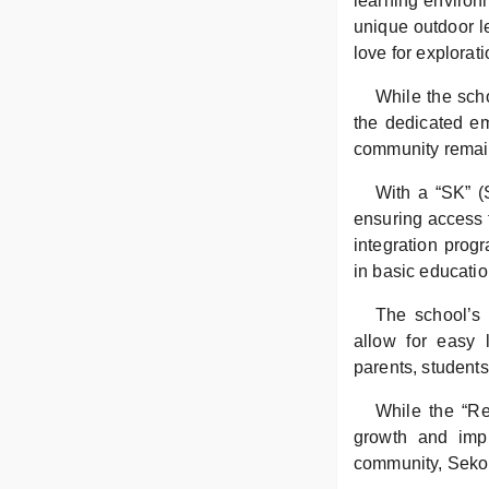
learning environ
unique outdoor le
love for explorati
While the scho
the dedicated e
community remain
With a “SK” (
ensuring access t
integration prog
in basic education
The school’s 
allow for easy l
parents, students
While the “Re
growth and impr
community, Sekol