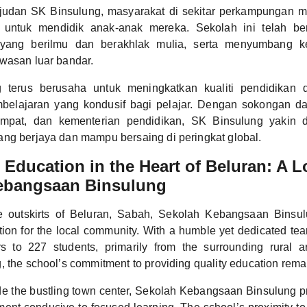
udan SK Binsulung, masyarakat di sekitar perkampungan 
 untuk mendidik anak-anak mereka. Sekolah ini telah be
yang berilmu dan berakhlak mulia, serta menyumbang 
wasan luar bandar.
 terus berusaha untuk meningkatkan kualiti pendidikan
mbelajaran yang kondusif bagi pelajar. Dengan sokongan da
empat, dan kementerian pendidikan, SK Binsulung yakin d
ng berjaya dan mampu bersaing di peringkat global.
Education in the Heart of Beluran: A L
ebangsaan Binsulung
he outskirts of Beluran, Sabah, Sekolah Kebangsaan Binsu
ion for the local community. With a humble yet dedicated tea
s to 227 students, primarily from the surrounding rural a
, the school’s commitment to providing quality education rem
de the bustling town center, Sekolah Kebangsaan Binsulung pr