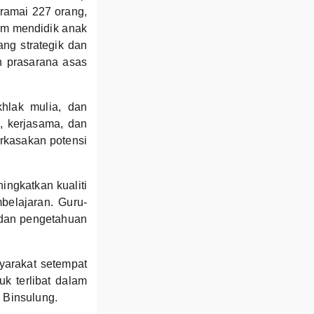
ramai 227 orang,
lam mendidik anak
ang strategik dan
n prasarana asas
khlak mulia, dan
n, kerjasama, dan
rkasakan potensi
ngkatkan kualiti
belajaran. Guru-
 dan pengetahuan
yarakat setempat
k terlibat dalam
K Binsulung.