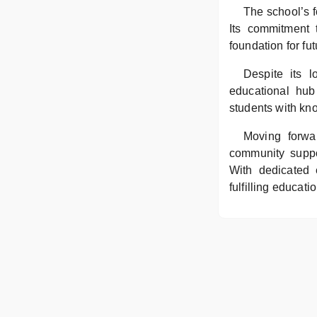
The school’s 
Its commitment t
foundation for fu
Despite its l
educational hub
students with kno
Moving forwa
community suppor
With dedicated 
fulfilling educati