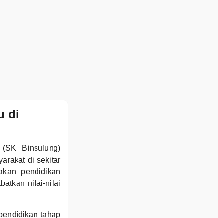
u di
 (SK Binsulung)
rakat di sekitar
akan pendidikan
atkan nilai-nilai
pendidikan tahap