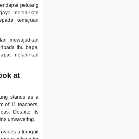
mendapat peluang
rjaya melahirkan
kepada kemajuan
 dan mewujudkan
ripada ibu bapa,
apat melahirkan
ook at
lung stands as a
m of 11 teachers,
reas. Despite its
ains unwavering.
ovides a tranquil