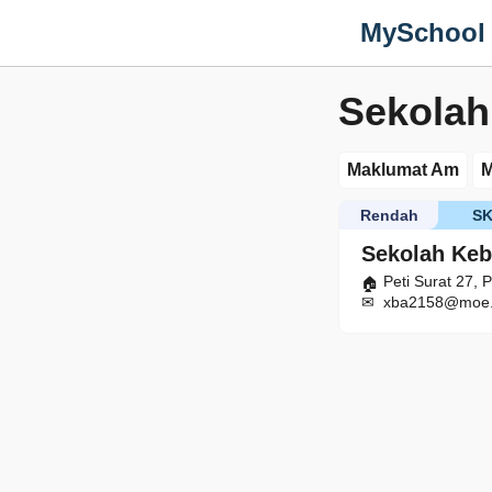
MySchool
Sekolah
Maklumat Am
M
Rendah
S
Sekolah Keb
Peti Surat 27,
xba2158@moe.