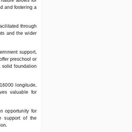
nature allows for
ld and fostering a
acilitated through
ts and the wider
vernment support,
offer preschool or
 solid foundation
16000 longitude,
oves valuable for
n opportunity for
e support of the
ion.