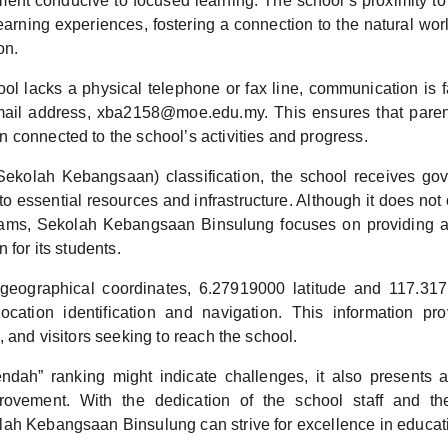
ment conducive to focused learning. The school’s proximity to 
arning experiences, fostering a connection to the natural wor
on.
ol lacks a physical telephone or fax line, communication is f
mail address, xba2158@moe.edu.my. This ensures that paren
 connected to the school’s activities and progress.
Sekolah Kebangsaan) classification, the school receives go
o essential resources and infrastructure. Although it does not 
rams, Sekolah Kebangsaan Binsulung focuses on providing a
 for its students.
geographical coordinates, 6.27919000 latitude and 117.317
ocation identification and navigation. This information pr
, and visitors seeking to reach the school.
ndah” ranking might indicate challenges, it also presents a
ovement. With the dedication of the school staff and th
ah Kebangsaan Binsulung can strive for excellence in educat