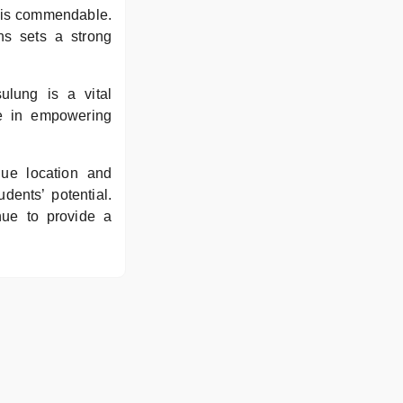
t is commendable.
ons sets a strong
ulung is a vital
le in empowering
ue location and
dents’ potential.
nue to provide a