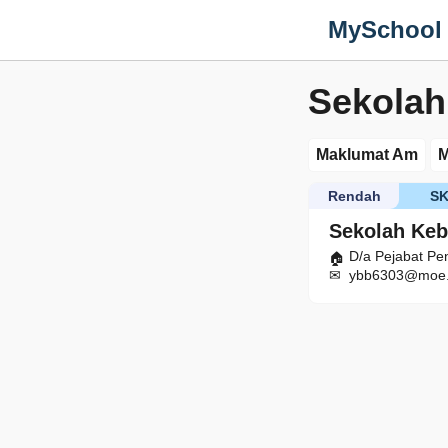
MySchool
Sekolah
Maklumat Am
M
Rendah
S
Sekolah Ke
D/a Pejabat Pe
ybb6303@moe.