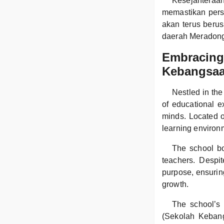
Kesejahteraan
memastikan pers
akan terus beru
daerah Meradon
Embracing 
Kebangsaa
Nestled in th
of educational e
minds. Located o
learning environ
The school bo
teachers. Despit
purpose, ensuring
growth.
The school’s 
(Sekolah Kebangs