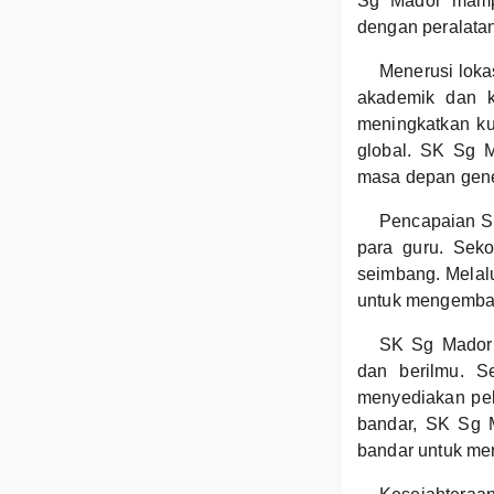
Sg Mador mampu
dengan peralata
Menerusi loka
akademik dan k
meningkatkan ku
global. SK Sg M
masa depan gene
Pencapaian S
para guru. Seko
seimbang. Melalu
untuk mengemban
SK Sg Mador 
dan berilmu. S
menyediakan pel
bandar, SK Sg 
bandar untuk mer