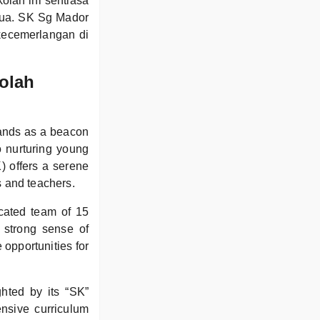
lah ini sentiasa
mua. SK Sg Mador
kecemerlangan di
olah
tands as a beacon
o nurturing young
) offers a serene
s and teachers.
icated team of 15
a strong sense of
 opportunities for
ghted by its “SK”
ensive curriculum