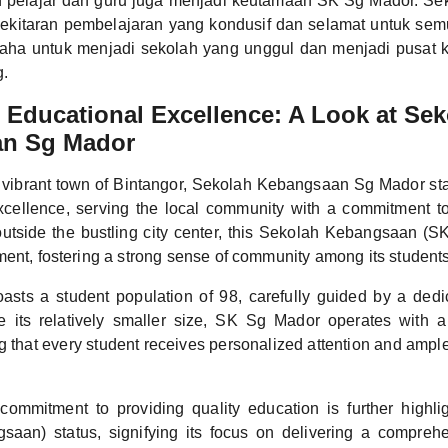
 pelajar dan guru juga menjadi keutamaan SK Sg Mador. Seko
ekitaran pembelajaran yang kondusif dan selamat untuk se
saha untuk menjadi sekolah yang unggul dan menjadi pusat 
g.
Educational Excellence: A Look at Sek
n Sg Mador
e vibrant town of Bintangor, Sekolah Kebangsaan Sg Mador s
xcellence, serving the local community with a commitment t
utside the bustling city center, this Sekolah Kebangsaan (SK
ment, fostering a strong sense of community among its student
asts a student population of 98, carefully guided by a ded
e its relatively smaller size, SK Sg Mador operates with 
 that every student receives personalized attention and ample
commitment to providing quality education is further highli
aan) status, signifying its focus on delivering a compreh