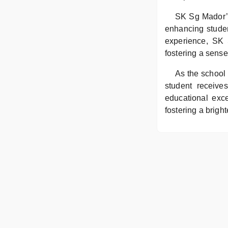
SK Sg Mador’s
enhancing student
experience, SK S
fostering a sense
As the school 
student receive
educational exce
fostering a brighte