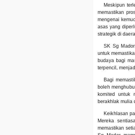
Meskipun ter
memastikan pros
mengenai kemuda
asas yang diper
strategik di da
SK Sg Mador 
untuk memastikan
budaya bagi mas
terpencil, menja
Bagi memasti
boleh menghubun
komited untuk 
berakhlak mulia
Keikhlasan pa
Mereka sentias
memastikan seti