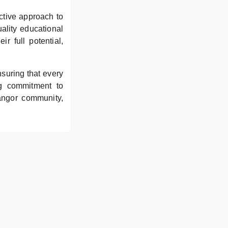
ctive approach to
uality educational
r full potential,
nsuring that every
ng commitment to
tangor community,