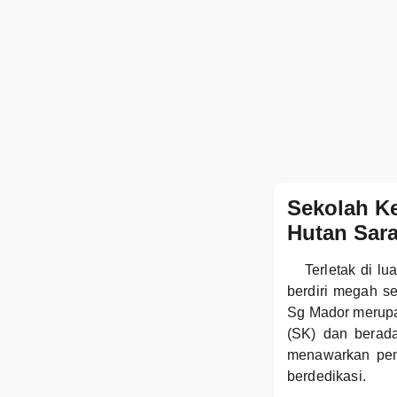
Sekolah Ke
Hutan Sar
Terletak di l
berdiri megah s
Sg Mador merupa
(SK) dan berad
menawarkan pend
berdedikasi.