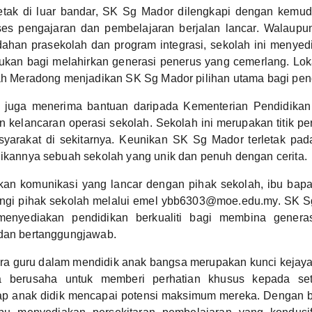
letak di luar bandar, SK Sg Mador dilengkapi dengan kemu
es pengajaran dan pembelajaran berjalan lancar. Walaupu
han prasekolah dan program integrasi, sekolah ini menyed
lukan bagi melahirkan generasi penerus yang cemerlang. Lok
erah Meradong menjadikan SK Sg Mador pilihan utama bagi pe
juga menerima bantuan daripada Kementerian Pendidikan
 kelancaran operasi sekolah. Sekolah ini merupakan titik p
yarakat di sekitarnya. Keunikan SK Sg Mador terletak pad
dikannya sebuah sekolah yang unik dan penuh dengan cerita.
kan komunikasi yang lancar dengan pihak sekolah, ibu bap
gi pihak sekolah melalui emel ybb6303@moe.edu.my. SK S
menyediakan pendidikan berkualiti bagi membina generas
 dan bertanggungjawab.
ra guru dalam mendidik anak bangsa merupakan kunci kejay
a berusaha untuk memberi perhatian khusus kepada set
ap anak didik mencapai potensi maksimum mereka. Dengan