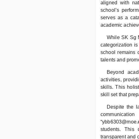
aligned with na
school’s perform
serves as a cata
academic achiev
While SK Sg Ma
categorization is
school remains c
talents and prom
Beyond acade
activities, provi
skills. This hol
skill set that pr
Despite the 
communication 
“ybb6303@moe.ed
students. This 
transparent and 