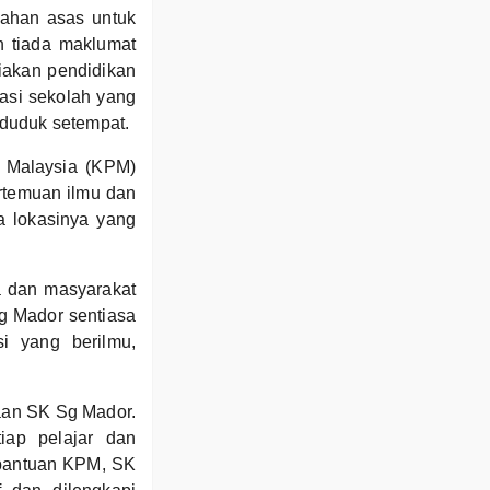
dahan asas untuk
n tiada maklumat
iakan pendidikan
asi sekolah yang
nduduk setempat.
 Malaysia (KPM)
ertemuan ilmu dan
a lokasinya yang
a dan masyarakat
g Mador sentiasa
i yang berilmu,
aan SK Sg Mador.
iap pelajar dan
 bantuan KPM, SK