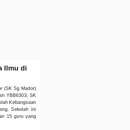
 Ilmu di
or (SK Sg Mador)
olah YBB6303, SK
kolah Kebangsaan
ng. Sekolah ini
gan 15 guru yang