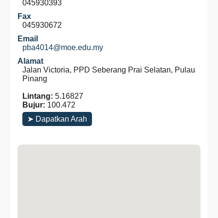
045930393
Fax
045930672
Email
pba4014@moe.edu.my
Alamat
Jalan Victoria, PPD Seberang Prai Selatan, Pulau
Pinang
Lintang:
5.16827
Bujur:
100.472
➤ Dapatkan Arah