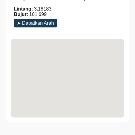
Lintang:
3.18183
Bujur:
101.699
➤ Dapatkan Arah