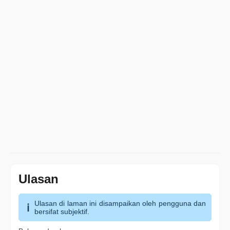
Ulasan
Ulasan di laman ini disampaikan oleh pengguna dan
bersifat subjektif.