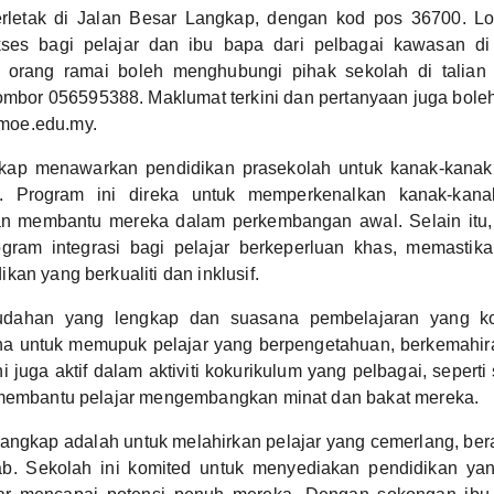
erletak di Jalan Besar Langkap, dengan kod pos 36700. Loka
es bagi pelajar dan ibu bapa dari pelbagai kawasan di
, orang ramai boleh menghubungi pihak sekolah di talia
nombor 056595388. Maklumat terkini dan pertanyaan juga boleh
oe.edu.my.
kap menawarkan pendidikan prasekolah untuk kanak-kanak
. Program ini direka untuk memperkenalkan kanak-kan
n membantu mereka dalam perkembangan awal. Selain itu, 
ram integrasi bagi pelajar berkeperluan khas, memastik
kan yang berkualiti dan inklusif.
dahan yang lengkap dan suasana pembelajaran yang ko
a untuk memupuk pelajar yang berpengetahuan, berkemahir
i juga aktif dalam aktiviti kokurikulum yang pelbagai, sepert
 membantu pelajar mengembangkan minat dan bakat mereka.
Langkap adalah untuk melahirkan pelajar yang cemerlang, ber
b. Sekolah ini komited untuk menyediakan pendidikan yang