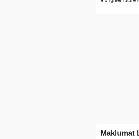
a brighter future f
Maklumat 