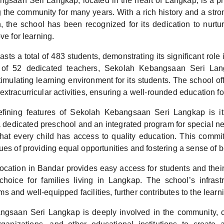
gsaan Seri Langkap, located in the heart of Langkap, is a pr
 the community for many years. With a rich history and a str
n, the school has been recognized for its dedication to nurt
ve for learning.
sts a total of 483 students, demonstrating its significant role
of 52 dedicated teachers, Sekolah Kebangsaan Seri Lan
imulating learning environment for its students. The school o
xtracurricular activities, ensuring a well-rounded education for
efining features of Sekolah Kebangsaan Seri Langkap is i
 a dedicated preschool and an integrated program for special n
hat every child has access to quality education. This commit
ues of providing equal opportunities and fostering a sense of 
ocation in Bandar provides easy access for students and their
choice for families living in Langkap. The school’s infrastr
 and well-equipped facilities, further contributes to the learn
gsaan Seri Langkap is deeply involved in the community, co