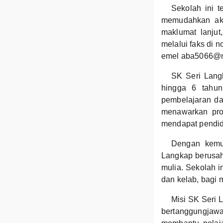
Sekolah ini t
memudahkan aks
maklumat lanjut
melalui faks di 
emel aba5066@m
SK Seri Lang
hingga 6 tahun
pembelajaran da
menawarkan prog
mendapat pendidi
Dengan kemu
Langkap berusah
mulia. Sekolah in
dan kelab, bagi
Misi SK Seri 
bertanggungjawa