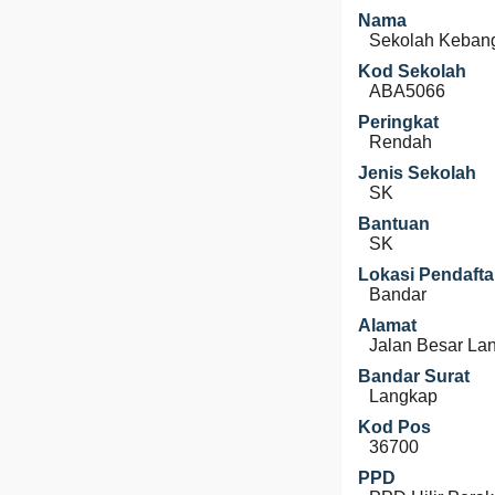
Nama
Sekolah Keban
Kod Sekolah
ABA5066
Peringkat
Rendah
Jenis Sekolah
SK
Bantuan
SK
Lokasi Pendafta
Bandar
Alamat
Jalan Besar La
Bandar Surat
Langkap
Kod Pos
36700
PPD