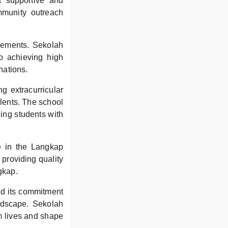
 a supportive and
ommunity outreach
evements. Sekolah
o achieving high
nations.
g extracurricular
alents. The school
ding students with
 in the Langkap
 providing quality
gkap.
and its commitment
ndscape. Sekolah
m lives and shape