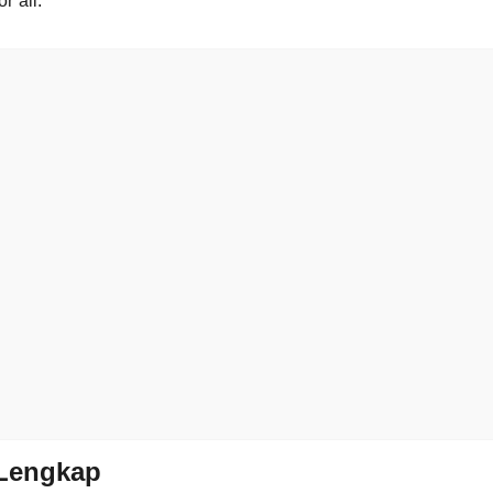
or all.
Lengkap