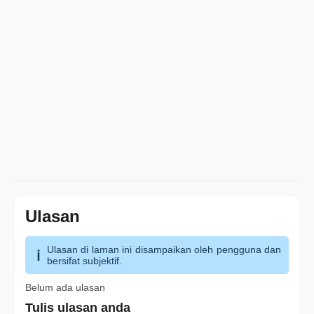
Ulasan
Ulasan di laman ini disampaikan oleh pengguna dan
bersifat subjektif.
Belum ada ulasan
Tulis ulasan anda