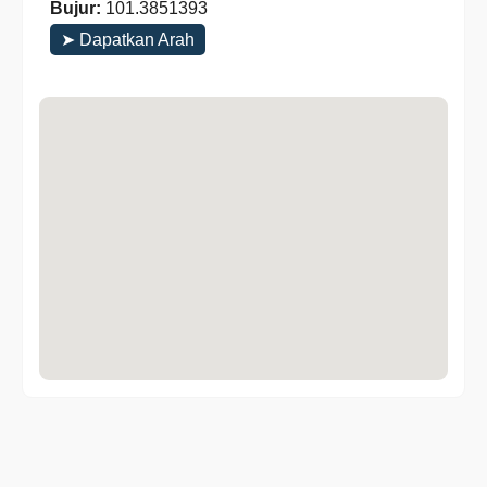
Bujur:
101.3851393
➤ Dapatkan Arah