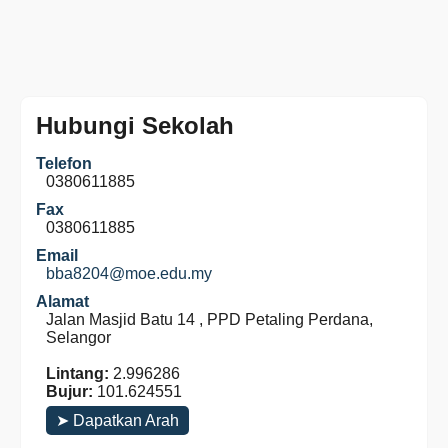
Hubungi Sekolah
Telefon
0380611885
Fax
0380611885
Email
bba8204@moe.edu.my
Alamat
Jalan Masjid Batu 14 , PPD Petaling Perdana,
Selangor
Lintang:
2.996286
Bujur:
101.624551
➤ Dapatkan Arah