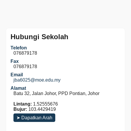
Hubungi Sekolah
Telefon
076879178
Fax
076879178
Email
jba6025@moe.edu.my
Alamat
Batu 32, Jalan Johor, PPD Pontian, Johor
Lintang:
1.52555676
Bujur:
103.4429419
➤ Dapatkan Arah