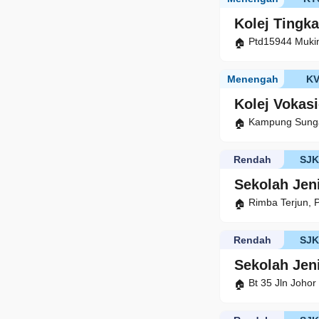
Kolej Tingk
Ptd15944 Mukim
Menengah
K
Kolej Vokasi
Kampung Sungai
Rendah
SJ
Sekolah Jen
Rimba Terjun, 
Rendah
SJ
Sekolah Jen
Bt 35 Jln Johor