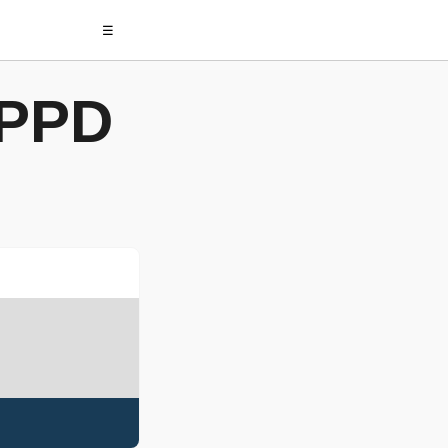
☰
 PPD