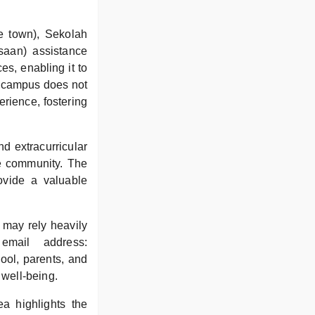
de town), Sekolah
saan) assistance
s, enabling it to
on campus does not
rience, fostering
nd extracurricular
the community. The
ovide a valuable
 may rely heavily
email address:
ool, parents, and
 well-being.
a highlights the