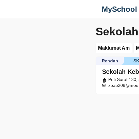
MySchool
Sekolah
Maklumat Am
M
Rendah
S
Sekolah Keb
Peti Surat 130,
xba5208@moe.