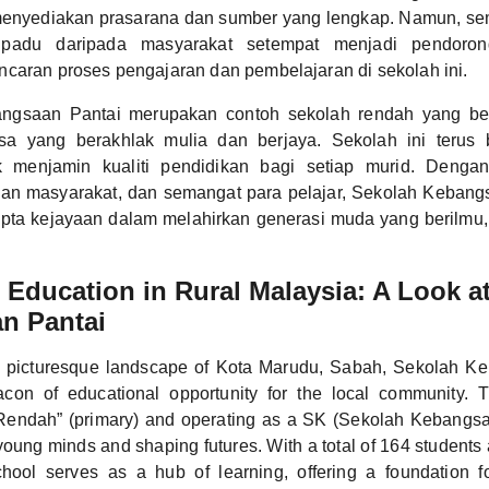
enyediakan prasarana dan sumber yang lengkap. Namun, se
padu daripada masyarakat setempat menjadi pendoro
caran proses pengajaran dan pembelajaran di sekolah ini.
ngsaan Pantai merupakan contoh sekolah rendah yang ber
sa yang berakhlak mulia dan berjaya. Sekolah ini terus
uk menjamin kualiti pendidikan bagi setiap murid. Denga
gan masyarakat, dan semangat para pelajar, Sekolah Kebangs
pta kejayaan dalam melahirkan generasi muda yang berilmu,
Education in Rural Malaysia: A Look a
n Pantai
e picturesque landscape of Kota Marudu, Sabah, Sekolah K
con of educational opportunity for the local community. Th
Rendah” (primary) and operating as a SK (Sekolah Kebangsaa
 young minds and shaping futures. With a total of 164 student
school serves as a hub of learning, offering a foundation 