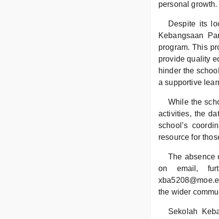
personal growth.
Despite its l
Kebangsaan Pant
program. This pr
provide quality e
hinder the schoo
a supportive lear
While the scho
activities, the d
school’s coordi
resource for thos
The absence o
on email, fur
xba5208@moe.edu.
the wider communi
Sekolah Keba