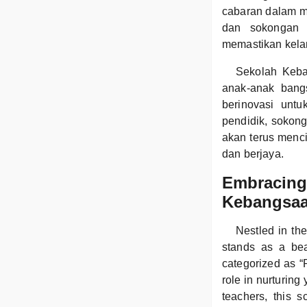
cabaran dalam m
dan sokongan 
memastikan kelan
Sekolah Keba
anak-anak bang
berinovasi unt
pendidik, sokon
akan terus menci
dan berjaya.
Embracing 
Kebangsaa
Nestled in th
stands as a bea
categorized as “
role in nurturing
teachers, this 