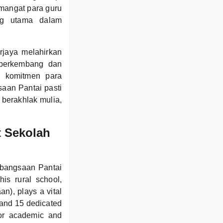
mangat para guru
ng utama dalam
jaya melahirkan
 berkembang dan
n komitmen para
aan Pantai pasti
 berakhlak mulia,
t Sekolah
ebangsaan Pantai
is rural school,
n), plays a vital
s and 15 dedicated
for academic and