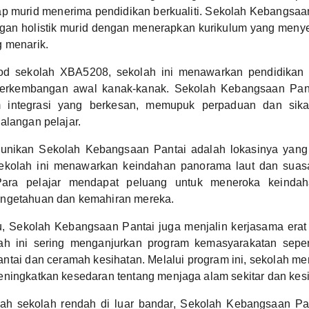
p murid menerima pendidikan berkualiti. Sekolah Kebangsaa
an holistik murid dengan menerapkan kurikulum yang menyelu
g menarik.
d sekolah XBA5208, sekolah ini menawarkan pendidikan 
perkembangan awal kanak-kanak. Sekolah Kebangsaan Panta
 integrasi yang berkesan, memupuk perpaduan dan sika
alangan pelajar.
unikan Sekolah Kebangsaan Pantai adalah lokasinya yang u
 sekolah ini menawarkan keindahan panorama laut dan sua
 Para pelajar mendapat peluang untuk meneroka keinda
ngetahuan dan kemahiran mereka.
u, Sekolah Kebangsaan Pantai juga menjalin kerjasama erat
ah ini sering menganjurkan program kemasyarakatan seper
ntai dan ceramah kesihatan. Melalui program ini, sekolah m
ningkatkan kesedaran tentang menjaga alam sekitar dan kesi
ah sekolah rendah di luar bandar, Sekolah Kebangsaan P