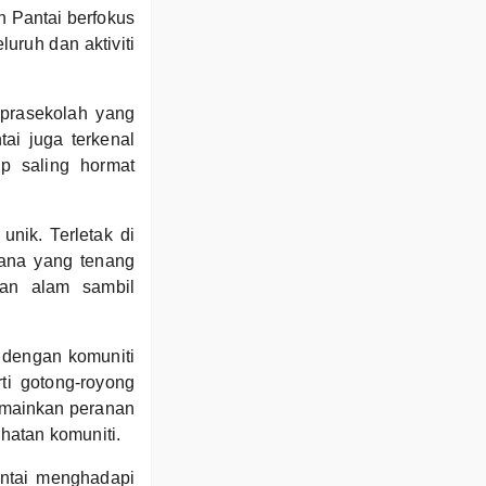
n Pantai berfokus
ruh dan aktiviti
prasekolah yang
i juga terkenal
p saling hormat
nik. Terletak di
sana yang tenang
han alam sambil
 dengan komuniti
ti gotong-royong
emainkan peranan
hatan komuniti.
antai menghadapi