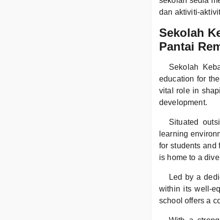
sekolah sedia m
dan aktiviti-aktiv
Sekolah K
Pantai Re
Sekolah Keba
education for th
vital role in sh
development.
Situated outs
learning environ
for students and 
is home to a dive
Led by a dedi
within its well-e
school offers a c