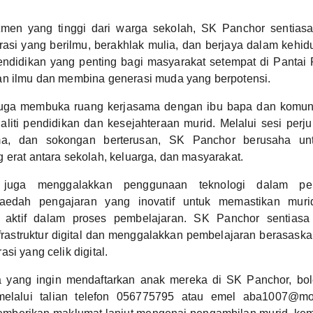
men yang tinggi dari warga sekolah, SK Panchor sentias
asi yang berilmu, berakhlak mulia, dan berjaya dalam kehid
endidikan yang penting bagi masyarakat setempat di Panta
an ilmu dan membina generasi muda yang berpotensi.
uga membuka ruang kerjasama dengan ibu bapa dan komuni
liti pendidikan dan kesejahteraan murid. Melalui sesi per
ma, dan sokongan berterusan, SK Panchor berusaha un
 erat antara sekolah, keluarga, dan masyarakat.
 juga menggalakkan penggunaan teknologi dalam pe
aedah pengajaran yang inovatif untuk memastikan murid
n aktif dalam proses pembelajaran. SK Panchor sentiasa
astruktur digital dan menggalakkan pembelajaran berasaska
si yang celik digital.
a yang ingin mendaftarkan anak mereka di SK Panchor, b
melalui talian telefon 056775795 atau emel aba1007@mo