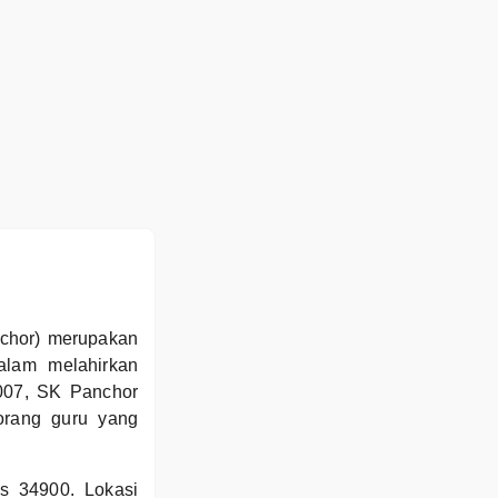
i
nchor) merupakan
alam melahirkan
007, SK Panchor
orang guru yang
s 34900. Lokasi