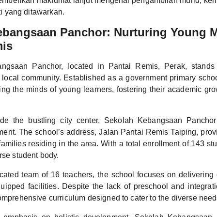
emberikan maklumat lanjut mengenai pengambilan murid, ke
iti yang ditawarkan.
ebangsaan Panchor: Nurturing Young M
mis
ngsaan Panchor, located in Pantai Remis, Perak, stands
e local community. Established as a government primary school
aping the minds of young learners, fostering their academic gr
ide the bustling city center, Sekolah Kebangsaan Panchor
ment. The school’s address, Jalan Pantai Remis Taiping, pro
families residing in the area. With a total enrollment of 143 st
rse student body.
cated team of 16 teachers, the school focuses on delivering 
quipped facilities. Despite the lack of preschool and integra
omprehensive curriculum designed to cater to the diverse needs