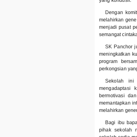
yang kondusif.
Dengan komit
melahirkan gener
menjadi pusat p
semangat cintak
SK Panchor j
meningkatkan kua
program bersa
perkongsian yang
Sekolah ini
mengadaptasi k
bermotivasi da
memantapkan infr
melahirkan genera
Bagi ibu bap
pihak sekolah 