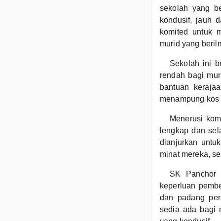
sekolah yang b
kondusif, jauh d
komited untuk m
murid yang beril
Sekolah ini 
rendah bagi mur
bantuan keraja
menampung kos 
Menerusi kom
lengkap dan sela
dianjurkan untu
minat mereka, se
SK Panchor 
keperluan pembel
dan padang per
sedia ada bagi 