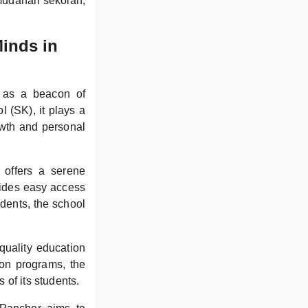
mudahan sekolah,
inds in
 as a beacon of
 (SK), it plays a
owth and personal
 offers a serene
vides easy access
udents, the school
quality education
tion programs, the
 of its students.