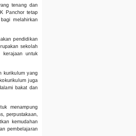
yang tenang dan
 SK Panchor tetap
 bagi melahirkan
iakan pendidikan
erupakan sekolah
 kerajaan untuk
n kurikulum yang
 kokurikulum juga
dalami bakat dan
ntuk menampung
ns, perpustakaan,
atkan kemudahan
ran pembelajaran