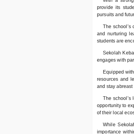
With a stron
provide its stu
pursuits and futu
The school’s c
and nurturing le
students are enco
Sekolah Keban
engages with pare
Equipped with 
resources and le
and stay abreast
The school’s l
opportunity to e
of their local ec
While Sekola
importance withi