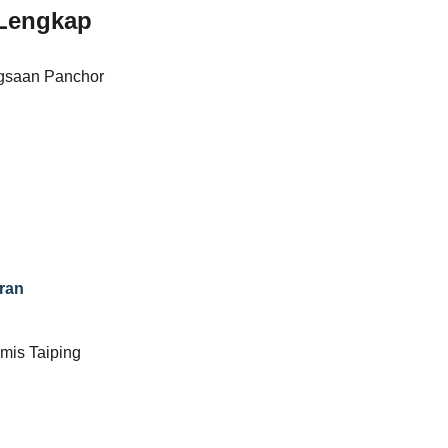
Lengkap
gsaan Panchor
ran
mis Taiping