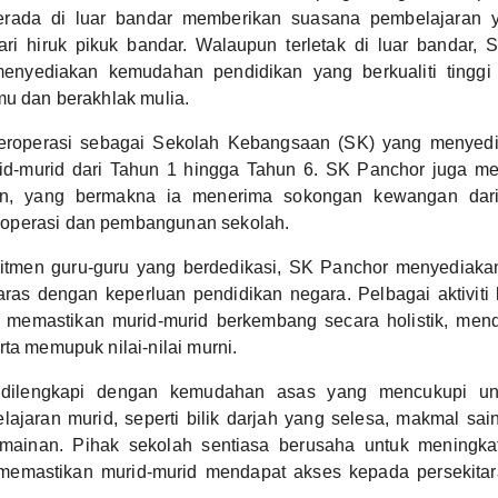
erada di luar bandar memberikan suasana pembelajaran 
ari hiruk pikuk bandar. Walaupun terletak di luar bandar,
enyediakan kemudahan pendidikan yang berkualiti tinggi
mu dan berakhlak mulia.
beroperasi sebagai Sekolah Kebangsaan (SK) yang menyed
id-murid dari Tahun 1 hingga Tahun 6. SK Panchor juga m
an, yang bermakna ia menerima sokongan kewangan dari
operasi dan pembangunan sekolah.
itmen guru-guru yang berdedikasi, SK Panchor menyediaka
ras dengan keperluan pendidikan negara. Pelbagai aktiviti
k memastikan murid-murid berkembang secara holistik, men
rta memupuk nilai-nilai murni.
dilengkapi dengan kemudahan asas yang mencukupi u
ajaran murid, seperti bilik darjah yang selesa, makmal sai
mainan. Pihak sekolah sentiasa berusaha untuk meningk
memastikan murid-murid mendapat akses kepada persekita