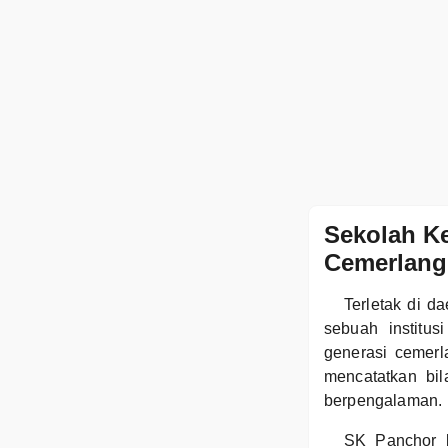
Sekolah K
Cemerlang 
Terletak di 
sebuah institu
generasi cemer
mencatatkan bi
berpengalaman.
SK Panchor b