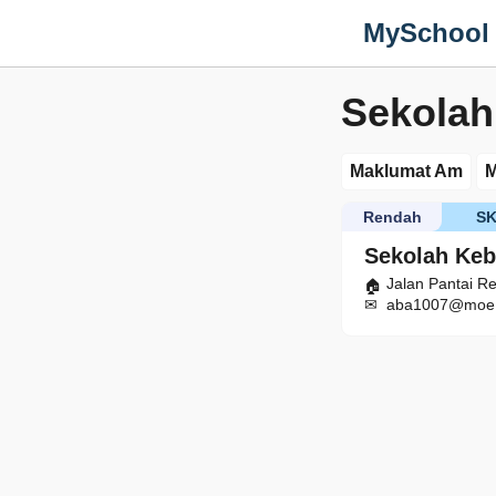
MySchool
Sekolah
Maklumat Am
M
Rendah
S
Sekolah Ke
Jalan Pantai R
aba1007@moe