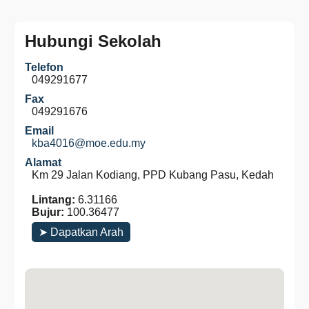
Hubungi Sekolah
Telefon
049291677
Fax
049291676
Email
kba4016@moe.edu.my
Alamat
Km 29 Jalan Kodiang, PPD Kubang Pasu, Kedah
Lintang:
6.31166
Bujur:
100.36477
➤ Dapatkan Arah