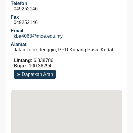
Telefon
049252146
Fax
049252146
Email
kba4063@moe.edu.my
Alamat
Jalan Telok Tenggiri, PPD Kubang Pasu, Kedah
Lintang:
6.338786
Bujur:
100.36294
➤ Dapatkan Arah