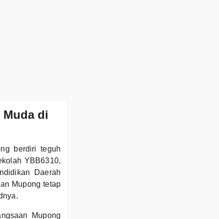
 Muda di
ng berdiri teguh
sekolah YBB6310,
ndidikan Daerah
aan Mupong tetap
dnya.
bangsaan Mupong