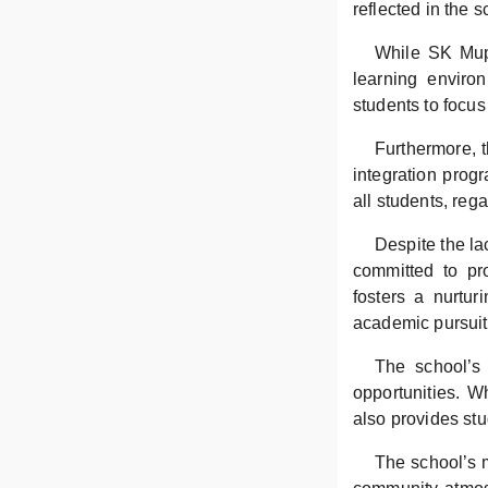
reflected in the 
While SK Mupo
learning environ
students to focus
Furthermore, t
integration prog
all students, reg
Despite the la
committed to pr
fosters a nurtur
academic pursuit
The school’s 
opportunities. W
also provides stu
The school’s m