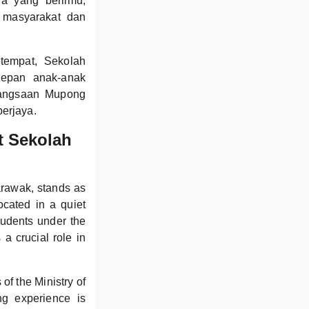
a yang berilmu,
 masyarakat dan
tempat, Sekolah
epan anak-anak
bangsaan Mupong
erjaya.
t Sekolah
arawak, stands as
cated in a quiet
tudents under the
a crucial role in
of the Ministry of
ng experience is