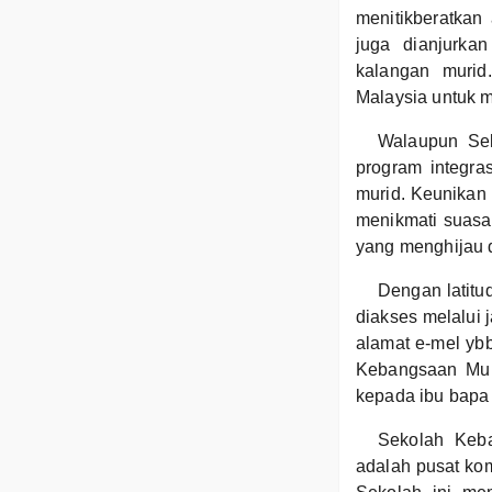
menitikberatkan 
juga dianjurka
kalangan murid
Malaysia untuk 
Walaupun Sek
program integra
murid. Keunikan
menikmati suasa
yang menghijau d
Dengan latit
diakses melalui 
alamat e-mel ybb
Kebangsaan Mupo
kepada ibu bapa
Sekolah Keba
adalah pusat ko