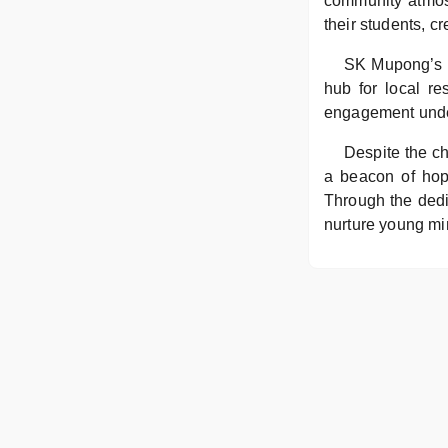
community atmosp
their students, c
SK Mupong’s c
hub for local re
engagement under
Despite the c
a beacon of hope
Through the dedic
nurture young min