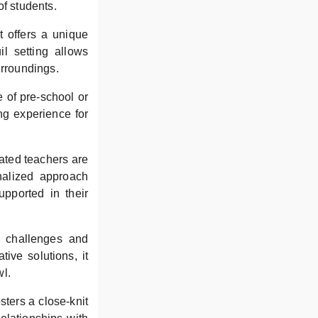
of students.
t offers a unique
il setting allows
urroundings.
e of pre-school or
ng experience for
cated teachers are
nalized approach
upported in their
h challenges and
ive solutions, it
wl.
sters a close-knit