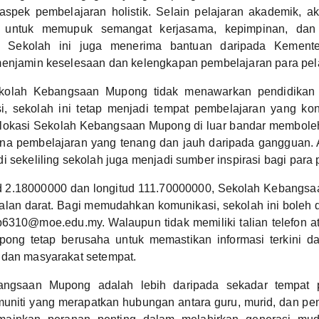
aspek pembelajaran holistik. Selain pelajaran akademik, akt
n untuk memupuk semangat kerjasama, kepimpinan, dan k
. Sekolah ini juga menerima bantuan daripada Kemente
menjamin keselesaan dan kelengkapan pembelajaran para pela
olah Kebangsaan Mupong tidak menawarkan pendidikan 
si, sekolah ini tetap menjadi tempat pembelajaran yang ko
 lokasi Sekolah Kebangsaan Mupong di luar bandar membole
na pembelajaran yang tenang dan jauh daripada gangguan. 
i sekeliling sekolah juga menjadi sumber inspirasi bagi para p
ud 2.18000000 dan longitud 111.70000000, Sekolah Kebangs
jalan darat. Bagi memudahkan komunikasi, sekolah ini boleh 
6310@moe.edu.my. Walaupun tidak memiliki talian telefon a
ng tetap berusaha untuk memastikan informasi terkini d
 dan masyarakat setempat.
ngsaan Mupong adalah lebih daripada sekadar tempat p
muniti yang merapatkan hubungan antara guru, murid, dan pe