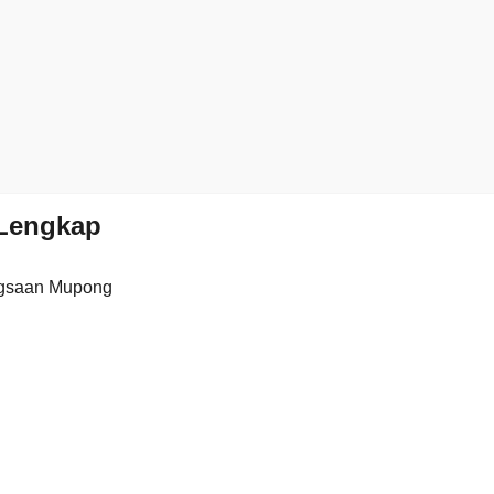
Lengkap
gsaan Mupong