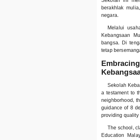
Sekolah ini me
berakhlak muli
negara.
Melalui usah
Kebangsaan Mu
bangsa. Di ten
tetap bersemang
Embracing 
Kebangsa
Sekolah Keban
a testament to 
neighborhood, th
guidance of 8 de
providing quality
The school, cl
Education Malay