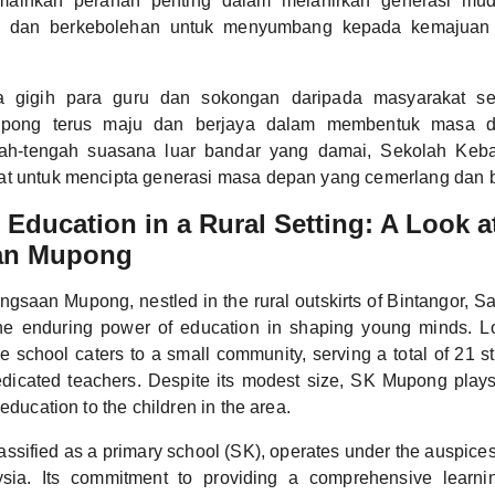
mainkan peranan penting dalam melahirkan generasi mud
a, dan berkebolehan untuk menyumbang kepada kemajuan
a gigih para guru dan sokongan daripada masyarakat se
pong terus maju dan berjaya dalam membentuk masa d
gah-tengah suasana luar bandar yang damai, Sekolah Ke
at untuk mencipta generasi masa depan yang cemerlang dan b
Education in a Rural Setting: A Look a
an Mupong
gsaan Mupong, nestled in the rural outskirts of Bintangor, S
the enduring power of education in shaping young minds. Lo
e school caters to a small community, serving a total of 21 s
dicated teachers. Despite its modest size, SK Mupong plays 
 education to the children in the area.
assified as a primary school (SK), operates under the auspices 
sia. Its commitment to providing a comprehensive learni