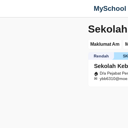
MySchool
Sekola
Maklumat Am
M
Rendah
S
Sekolah Ke
D/a Pejabat Pe
ybb6310@moe.