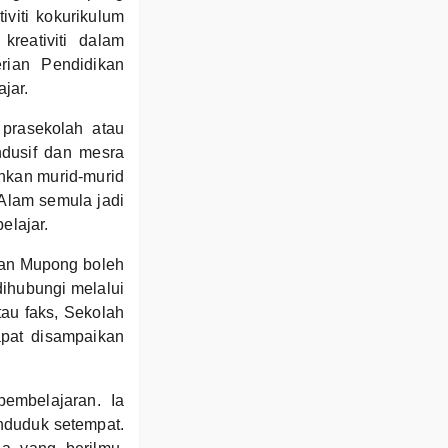
iviti kokurikulum
reativiti dalam
rian Pendidikan
jar.
prasekolah atau
ndusif dan mesra
hkan murid-murid
Alam semula jadi
elajar.
aan Mupong boleh
dihubungi melalui
tau faks, Sekolah
apat disampaikan
embelajaran. Ia
nduduk setempat.