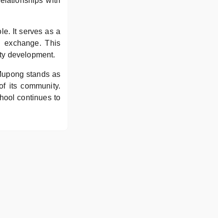
elationships with
e. It serves as a
al exchange. This
ity development.
 Mupong stands as
of its community.
chool continues to