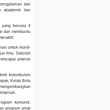
rpengalaman dan
an akademik dan
 yang berusia 4
mal dan membantu
eraktif.
asi untuk murid-
jar ilmu. Sekolah
mencapai potensi
viti kokurikulum
Sepak, Kelab Bola
id mengembangkan
pimpinan.
rogram komuniti.
dan program amal