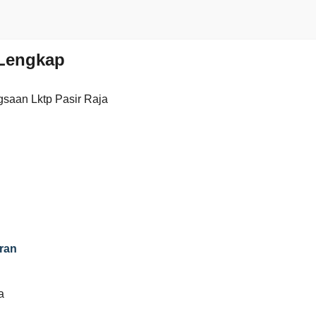
Lengkap
saan Lktp Pasir Raja
ran
a