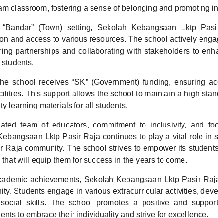
am classroom, fostering a sense of belonging and promoting inc
 “Bandar” (Town) setting, Sekolah Kebangsaan Lktp Pasi
ion and access to various resources. The school actively engag
ring partnerships and collaborating with stakeholders to enh
s students.
the school receives “SK” (Government) funding, ensuring ac
ilities. This support allows the school to maintain a high sta
ty learning materials for all students.
cated team of educators, commitment to inclusivity, and fo
ebangsaan Lktp Pasir Raja continues to play a vital role in s
ir Raja community. The school strives to empower its student
s that will equip them for success in the years to come.
ademic achievements, Sekolah Kebangsaan Lktp Pasir Raja 
ty. Students engage in various extracurricular activities, dev
 social skills. The school promotes a positive and support
nts to embrace their individuality and strive for excellence.