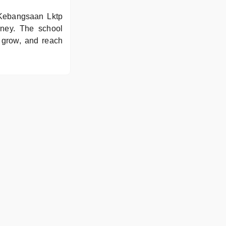
 Kebangsaan Lktp
urney. The school
, grow, and reach