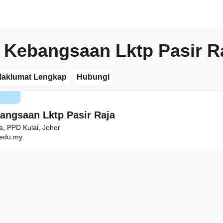
 Kebangsaan Lktp Pasir R
aklumat Lengkap
Hubungi
K
angsaan Lktp Pasir Raja
a, PPD Kulai, Johor
edu.my