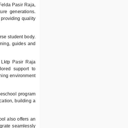
Felda Pasir Raja,
ure generations.
 providing quality
erse student body.
rning, guides and
Lktp Pasir Raja
lored support to
rning environment
preschool program
ation, building a
ool also offers an
egrate seamlessly