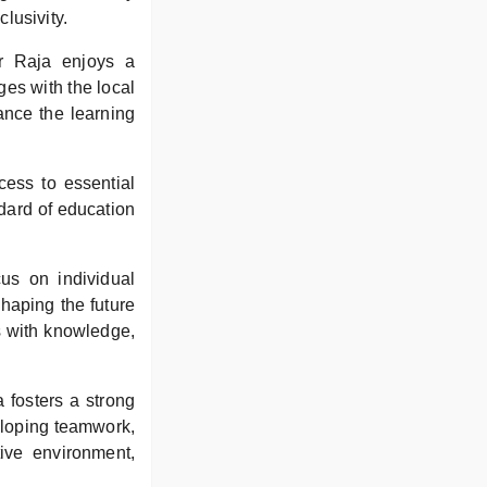
lusivity.
r Raja enjoys a
es with the local
ance the learning
cess to essential
ndard of education
cus on individual
haping the future
s with knowledge,
fosters a strong
eloping teamwork,
ive environment,