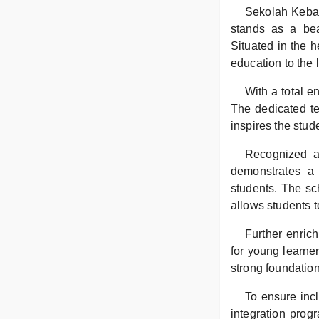
Sekolah Keban
stands as a bea
Situated in the h
education to the 
With a total e
The dedicated te
inspires the stud
Recognized a
demonstrates a 
students. The sc
allows students t
Further enric
for young learne
strong foundation
To ensure incl
integration prog