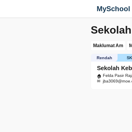
MySchool
Sekolah
Maklumat Am
M
Rendah
S
Sekolah Keb
Felda Pasir Raj
jba3069@moe.