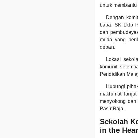
untuk membantu 
Dengan komit
bapa, SK Lktp P
dan pembudayaan
muda yang beri
depan.
Lokasi sekol
komuniti setempa
Pendidikan Mala
Hubungi piha
maklumat lanju
menyokong dan 
Pasir Raja.
Sekolah Ke
in the Hear