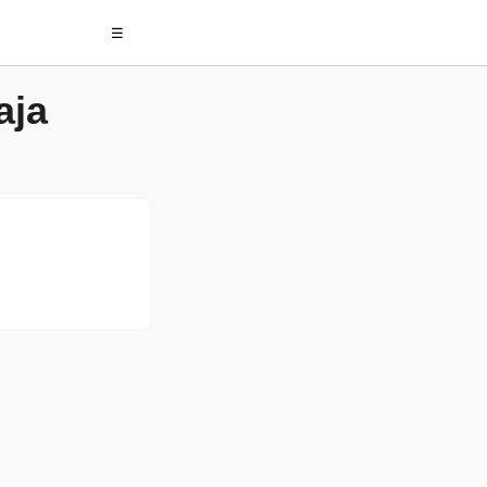
☰
aja