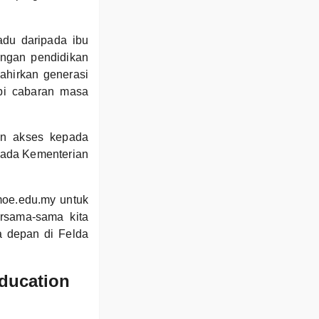
du daripada ibu
angan pendidikan
ahirkan generasi
pi cabaran masa
an akses kepada
ipada Kementerian
moe.edu.my untuk
rsama-sama kita
 depan di Felda
Education