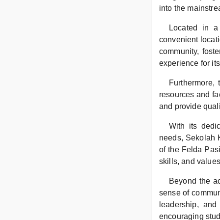
into the mainstre
Located in a
convenient locat
community, foste
experience for it
Furthermore, 
resources and fac
and provide quali
With its dedi
needs, Sekolah K
of the Felda Pas
skills, and value
Beyond the ac
sense of communi
leadership, and
encouraging stude