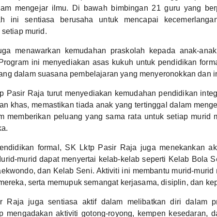
lam mengejar ilmu. Di bawah bimbingan 21 guru yang be
lah ini sentiasa berusaha untuk mencapai kecemerlang
 setiap murid.
juga menawarkan kemudahan praskolah kepada anak-anak
 Program ini menyediakan asas kukuh untuk pendidikan for
ng dalam suasana pembelajaran yang menyeronokkan dan int
p Pasir Raja turut menyediakan kemudahan pendidikan integr
an khas, memastikan tiada anak yang tertinggal dalam menge
am memberikan peluang yang sama rata untuk setiap murid 
a.
ndidikan formal, SK Lktp Pasir Raja juga menekankan akti
urid-murid dapat menyertai kelab-kelab seperti Kelab Bola 
aekwondo, dan Kelab Seni. Aktiviti ini membantu murid-mur
mereka, serta memupuk semangat kerjasama, disiplin, dan ke
r Raja juga sentiasa aktif dalam melibatkan diri dalam p
ap mengadakan aktiviti gotong-royong, kempen kesedaran, 