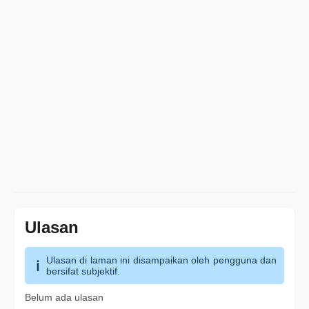
Ulasan
Ulasan di laman ini disampaikan oleh pengguna dan
bersifat subjektif.
Belum ada ulasan