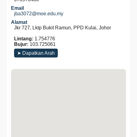
Email
jba3072@moe.edu.my
Alamat
Jkr 727, Lktp Bukit Ramun, PPD Kulai, Johor
Lintang:
1.754776
Bujur:
103.725061
➤ Dapatkan Arah