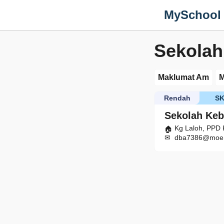
MySchool
Sekolah
Maklumat Am
M
Rendah
S
Sekolah Keb
Kg Laloh, PPD 
dba7386@moe