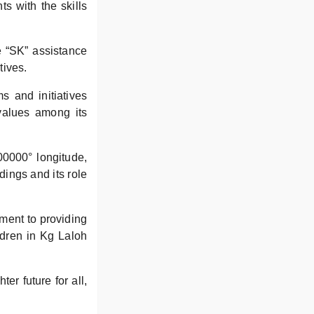
s with the skills
e “SK” assistance
tives.
s and initiatives
 values among its
00000° longitude,
dings and its role
ment to providing
ildren in Kg Laloh
er future for all,