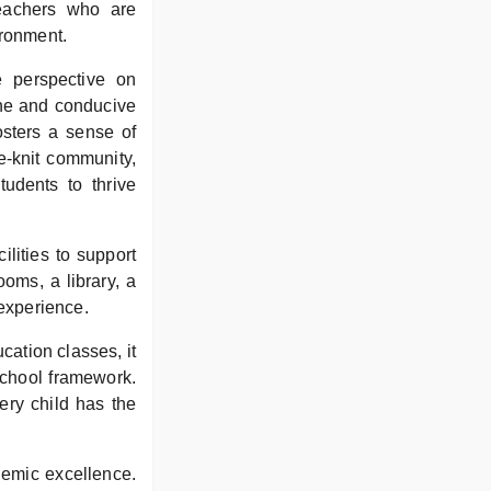
teachers who are
ironment.
e perspective on
ene and conducive
osters a sense of
e-knit community,
tudents to thrive
ilities to support
ooms, a library, a
 experience.
ation classes, it
school framework.
ery child has the
demic excellence.