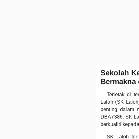
Sekolah K
Bermakna d
Terletak di 
Laloh (SK Laloh
penting dalam 
DBA7386, SK Lal
berkualiti kepad
SK Laloh ter