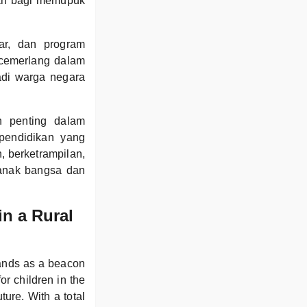
tan bagi memupuk
jar, dan program
 cemerlang dalam
adi warga negara
 penting dalam
pendidikan yang
, berketrampilan,
-anak bangsa dan
n a Rural
tands as a beacon
or children in the
ture. With a total