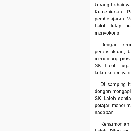
kurang hebatnya
Kementerian P
pembelajaran. M
Laloh tetap b
menyokong.
Dengan kemu
perpustakaan, d
menunjang prose
SK Laloh juga 
kokurikulum yang
Di samping it
dengan mengaplik
SK Laloh senti
pelajar meneri
hadapan.
Keharmonian 