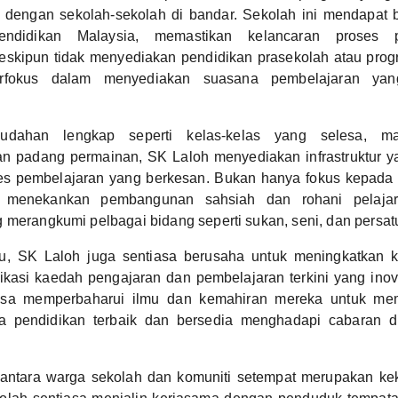
 dengan sekolah-sekolah di bandar. Sekolah ini mendapat 
endidikan Malaysia, memastikan kelancaran proses 
eskipun tidak menyediakan pendidikan prasekolah atau progr
erfokus dalam menyediakan suasana pembelajaran yan
dahan lengkap seperti kelas-kelas yang selesa, ma
an padang permainan, SK Laloh menyediakan infrastruktur y
s pembelajaran yang berkesan. Bukan hanya fokus kepada
menekankan pembangunan sahsiah dan rohani pelajar m
 merangkumi pelbagai bidang seperti sukan, seni, dan persat
u, SK Laloh juga sentiasa berusaha untuk meningkatkan ku
asi kaedah pengajaran dan pembelajaran terkini yang inova
asa memperbaharui ilmu dan kemahiran mereka untuk mema
ma pendidikan terbaik dan bersedia menghadapi cabaran 
antara warga sekolah dan komuniti setempat merupakan k