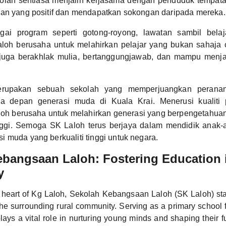
kolah sentiasa menjalin kerjasama dengan penduduk tempa
nan yang positif dan mendapatkan sokongan daripada mereka.
agai program seperti gotong-royong, lawatan sambil bela
aloh berusaha untuk melahirkan pelajar yang bukan sahaja
i juga berakhlak mulia, bertanggungjawab, dan mampu menj
rupakan sebuah sekolah yang memperjuangkan peranan
 depan generasi muda di Kuala Krai. Menerusi kualiti 
loh berusaha untuk melahirkan generasi yang berpengetahuan
nggi. Semoga SK Laloh terus berjaya dalam mendidik anak
 muda yang berkualiti tinggi untuk negara.
bangsaan Laloh: Fostering Education i
y
e heart of Kg Laloh, Sekolah Kebangsaan Laloh (SK Laloh) s
the surrounding rural community. Serving as a primary school f
ays a vital role in nurturing young minds and shaping their fu