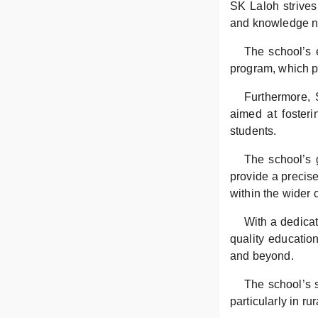
SK Laloh strives
and knowledge ne
The school’s e
program, which pr
Furthermore, 
aimed at fosteri
students.
The school’s 
provide a precise
within the wider
With a dedicat
quality education
and beyond.
The school’s s
particularly in r