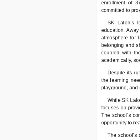
enrollment of 3
committed to prov
SK Laloh’s lo
education. Away 
atmosphere for l
belonging and sh
coupled with the
academically, soc
Despite its ru
the learning need
playground, and o
While SK Laloh
focuses on provi
The school’s com
opportunity to rea
The school’s d