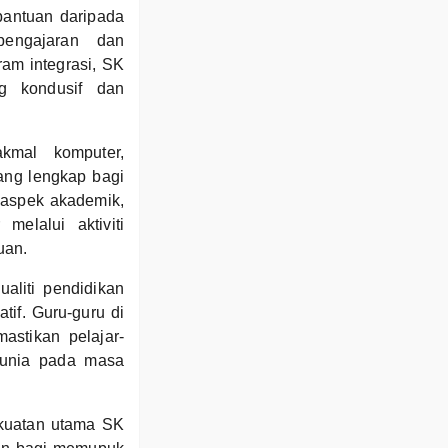
bantuan daripada
pengajaran dan
am integrasi, SK
g kondusif dan
kmal komputer,
ang lengkap bagi
 aspek akademik,
elalui aktiviti
uan.
aliti pendidikan
tif. Guru-guru di
stikan pelajar-
dunia pada masa
ekuatan utama SK