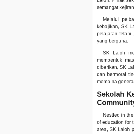
Laloh. Pihak se
semangat kejira
Melalui pelb
kebajikan, SK L
pelajaran tetap
yang berguna.
SK Laloh me
membentuk masa
diberikan, SK La
dan bermoral ti
membina generasi
Sekolah Ke
Communit
Nestled in th
of education for 
area, SK Laloh pl