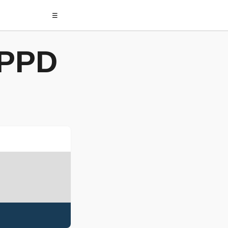
☰
 PPD