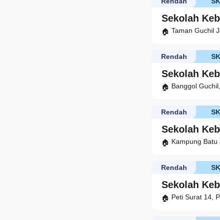
Rendah
S
Sekolah Keb
Taman Guchil J
Rendah
S
Sekolah Keb
Banggol Guchil
Rendah
S
Sekolah Keb
Kampung Batu J
Rendah
S
Sekolah Ke
Peti Surat 14, 