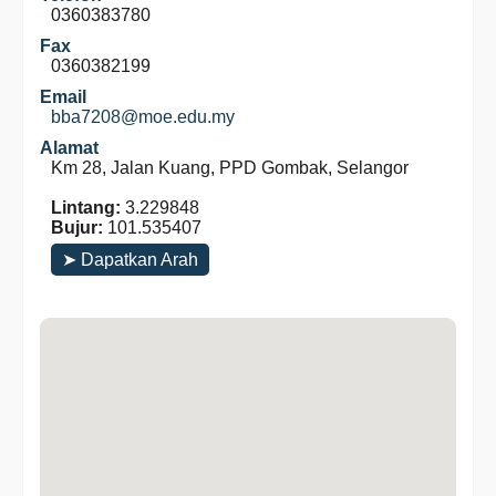
0360383780
Fax
0360382199
Email
bba7208@moe.edu.my
Alamat
Km 28, Jalan Kuang, PPD Gombak, Selangor
Lintang:
3.229848
Bujur:
101.535407
➤ Dapatkan Arah