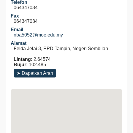
Telefon
064347034
Fax
064347034
Email
nba5052@moe.edu.my
Alamat
Felda Jelai 3, PPD Tampin, Negeri Sembilan
Lintang:
2.64574
Bujur:
102.485
➤ Dapatkan Arah