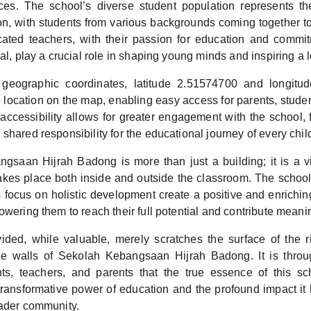
s. The school’s diverse student population represents the
ion, with students from various backgrounds coming together t
cated teachers, with their passion for education and commit
ial, play a crucial role in shaping young minds and inspiring a l
 geographic coordinates, latitude 2.51574700 and longitu
 location on the map, enabling easy access for parents, stude
accessibility allows for greater engagement with the school, 
shared responsibility for the educational journey of every chil
gsaan Hijrah Badong is more than just a building; it is a 
akes place both inside and outside the classroom. The schoo
ts focus on holistic development create a positive and enrichi
owering them to reach their full potential and contribute meanin
ided, while valuable, merely scratches the surface of the ri
he walls of Sekolah Kebangsaan Hijrah Badong. It is throu
nts, teachers, and parents that the true essence of this sc
ransformative power of education and the profound impact it 
oader community.