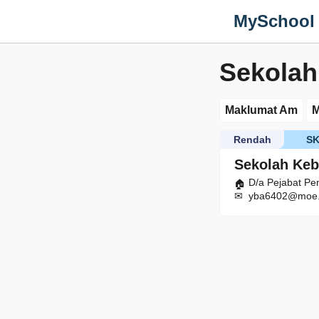
MySchool
Sekolah
Maklumat Am
M
Rendah
S
Sekolah Keb
D/a Pejabat Pe
yba6402@moe.