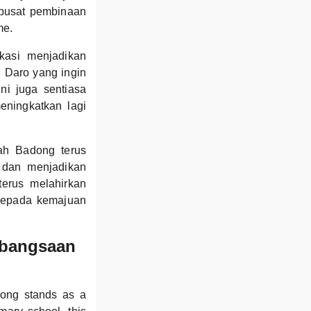
a pusat pembinaan
me.
ikasi menjadikan
i Daro yang ingin
ni juga sentiasa
ningkatkan lagi
ah Badong terus
 dan menjadikan
erus melahirkan
kepada kemajuan
ebangsaan
dong stands as a