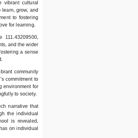
 vibrant cultural
o learn, grow, and
ment to fostering
ove for learning.
de 111.43209500,
nts, and the wider
fostering a sense
d.
vibrant community
l’s commitment to
ng environment for
gfully to society.
ch narrative that
gh the individual
hool is revealed,
has on individual