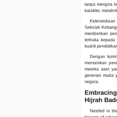
tanpa mengira lo
karakter, melah
Ketersediaan
Sekolah Kebangsa
memberikan pend
terbuka kepada
kualiti pendidik
Dengan komit
memainkan pera
mereka aset ya
generasi muda 
negara.
Embracing 
Hijrah Ba
Nestled in t