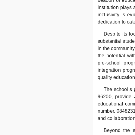
beacon of educat
institution plays
inclusivity is e
dedication to cat
Despite its l
substantial stude
in the community.
the potential wi
pre-school prog
integration prog
quality education
The school’s 
96200, provide a
educational comm
number, 0848231
and collaboration
Beyond the s