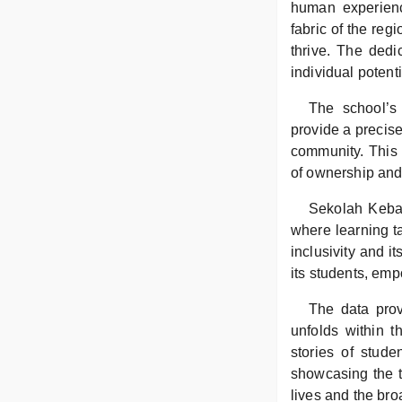
human experience
fabric of the reg
thrive. The dedi
individual potent
The school’s
provide a precise
community. This 
of ownership and 
Sekolah Keban
where learning t
inclusivity and i
its students, emp
The data prov
unfolds within t
stories of stude
showcasing the t
lives and the br