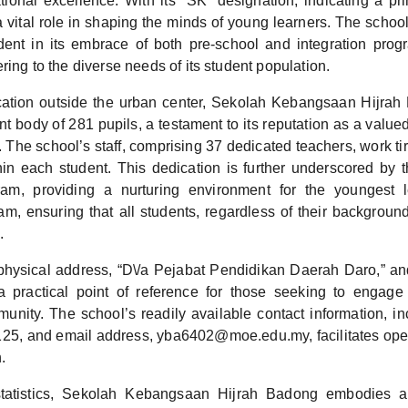
ional excellence. With its “SK” designation, indicating a pri
 a vital role in shaping the minds of young learners. The scho
vident in its embrace of both pre-school and integration progr
ering to the diverse needs of its student population.
ocation outside the urban center, Sekolah Kebangsaan Hijra
nt body of 281 pupils, a testament to its reputation as a valu
 The school’s staff, comprising 37 dedicated teachers, work tir
thin each student. This dedication is further underscored by 
ram, providing a nurturing environment for the youngest 
ram, ensuring that all students, regardless of their backgroun
.
physical address, “D\/a Pejabat Pendidikan Daerah Daro,” and
 practical point of reference for those seeking to engage 
unity. The school’s readily available contact information, in
25, and email address, yba6402@moe.edu.my, facilitates op
.
tatistics, Sekolah Kebangsaan Hijrah Badong embodies a 