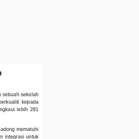
n
n sebuah sekolah
rkualiti kepada
ngkaui lebih 281
Badong mematuhi
 integrasi untuk