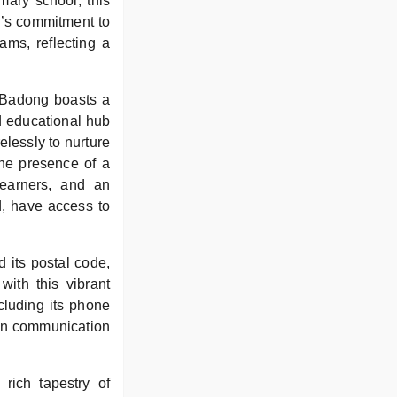
mary school, this
ol’s commitment to
ams, reflecting a
h Badong boasts a
ed educational hub
elessly to nurture
the presence of a
learners, and an
d, have access to
 its postal code,
with this vibrant
cluding its phone
en communication
rich tapestry of