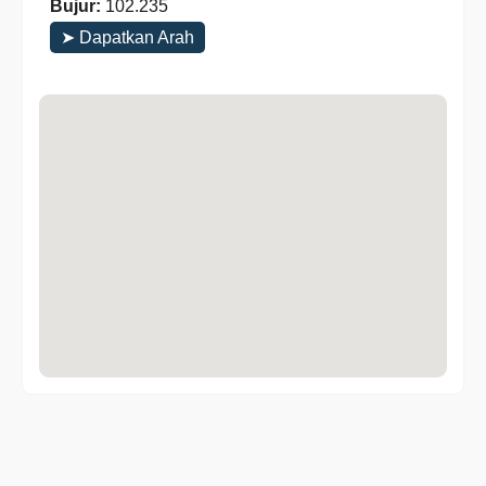
Bujur:
102.235
➤ Dapatkan Arah